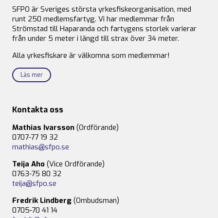
SFPO är Sveriges största yrkesfiskeorganisation, med
runt 250 medlemsfartyg. Vi har medlemmar från
Strömstad till Haparanda och fartygens storlek varierar
från under 5 meter i längd till strax över 34 meter.
Alla yrkesfiskare är välkomna som medlemmar!
Läs mer
Kontakta oss
Mathias Ivarsson
(Ordförande)
0707-77 19 32
mathias@sfpo.se
Teija Aho
(Vice Ordförande)
0763-75 80 32
teija@sfpo.se
Fredrik Lindberg
(Ombudsman)
0705-70 41 14