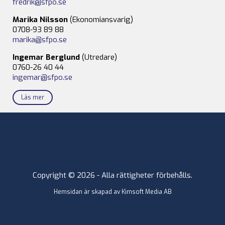
fredrik@sfpo.se
Marika Nilsson
(Ekonomiansvarig)
0708-93 89 88
marika@sfpo.se
Ingemar Berglund
(Utredare)
0760-26 40 44
ingemar@sfpo.se
Läs mer
Copyright © 2026 - Alla rättigheter förbehålls.
Hemsidan är skapad av
Kimsoft Media AB