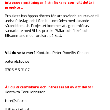
intresseanmälningar från fiskare som vill delta i
projektet.
Projektet kan öppna dörren för att använda snurrevad till
andra fiskslag och i fler kustområden med liknande
sälproblematik. Projektet kommer att genomföras i
samarbete med SLU:s projekt ”Sälar och fiske” och
tillsammans med forskare på SLU.
Vill du veta mer?
Kontakta Peter Ronelöv Olsson
peter@sfpo.se
0705-55 31 87
Är du yrkesfiskare och intresserad av att delta?
Kontakta Tore Johnsson
tore@sfpo.se
0707-53 40 61