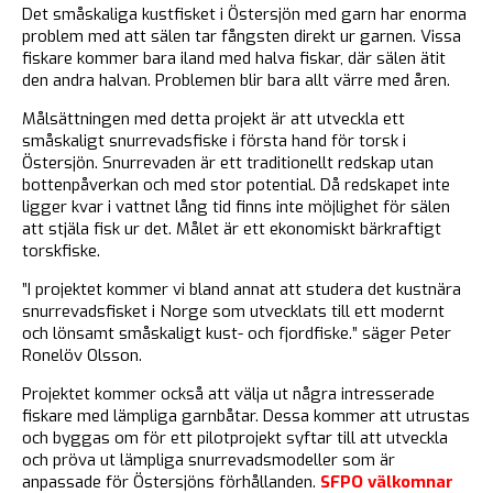
Det småskaliga kustfisket i Östersjön med garn har enorma
problem med att sälen tar fångsten direkt ur garnen. Vissa
fiskare kommer bara iland med halva fiskar, där sälen ätit
den andra halvan. Problemen blir bara allt värre med åren.
Målsättningen med detta projekt är att utveckla ett
småskaligt snurrevadsfiske i första hand för torsk i
Östersjön. Snurrevaden är ett traditionellt redskap utan
bottenpåverkan och med stor potential. Då redskapet inte
ligger kvar i vattnet lång tid finns inte möjlighet för sälen
att stjäla fisk ur det. Målet är ett ekonomiskt bärkraftigt
torskfiske.
”I projektet kommer vi bland annat att studera det kustnära
snurrevadsfisket i Norge som utvecklats till ett modernt
och lönsamt småskaligt kust- och fjordfiske.” säger Peter
Ronelöv Olsson.
Projektet kommer också att välja ut några intresserade
fiskare med lämpliga garnbåtar. Dessa kommer att utrustas
och byggas om för ett pilotprojekt syftar till att utveckla
och pröva ut lämpliga snurrevadsmodeller som är
anpassade för Östersjöns förhållanden.
SFPO välkomnar