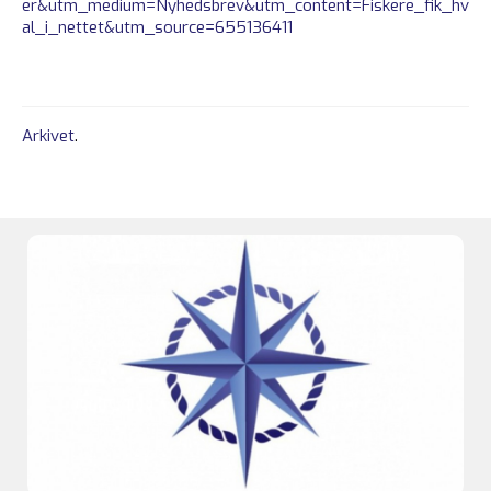
er&utm_medium=Nyhedsbrev&utm_content=Fiskere_fik_hv
al_i_nettet&utm_source=655136411
Arkivet
.