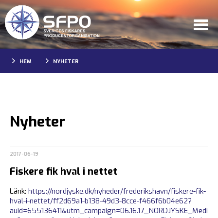
HEM
NYHETER
Nyheter
2017-06-19
Fiskere fik hval i nettet
Länk:
https://nordjyske.dk/nyheder/frederikshavn/fiskere-fik-
hval-i-nettet/ff2d69a1-b138-49d3-8cce-f466f6b04e62?
auid=655136411&utm_campaign=06.16.17_NORDJYSKE_Medi