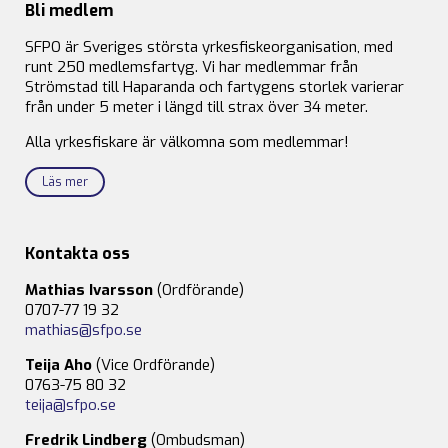
Bli medlem
SFPO är Sveriges största yrkesfiskeorganisation, med
runt 250 medlemsfartyg. Vi har medlemmar från
Strömstad till Haparanda och fartygens storlek varierar
från under 5 meter i längd till strax över 34 meter.
Alla yrkesfiskare är välkomna som medlemmar!
Läs mer
Kontakta oss
Mathias Ivarsson
(Ordförande)
0707-77 19 32
mathias@sfpo.se
Teija Aho
(Vice Ordförande)
0763-75 80 32
teija@sfpo.se
Fredrik Lindberg
(Ombudsman)