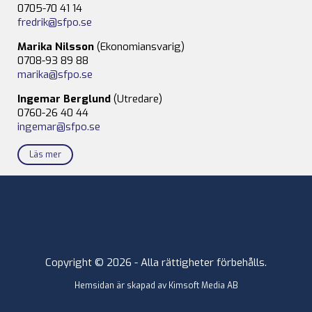
0705-70 41 14
fredrik@sfpo.se
Marika Nilsson
(Ekonomiansvarig)
0708-93 89 88
marika@sfpo.se
Ingemar Berglund
(Utredare)
0760-26 40 44
ingemar@sfpo.se
Läs mer
Copyright © 2026 - Alla rättigheter förbehålls.
Hemsidan är skapad av
Kimsoft Media AB