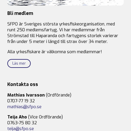
Bli medlem
SFPO är Sveriges största yrkesfiskeorganisation, med
runt 250 medlemsfartyg. Vi har medlemmar från
Strömstad till Haparanda och fartygens storlek varierar
från under 5 meter i längd till strax över 34 meter.
Alla yrkesfiskare är välkomna som medlemmar!
Läs mer
Kontakta oss
Mathias Ivarsson
(Ordförande)
0707-77 19 32
mathias@sfpo.se
Teija Aho
(Vice Ordförande)
0763-75 80 32
teija@sfpo.se