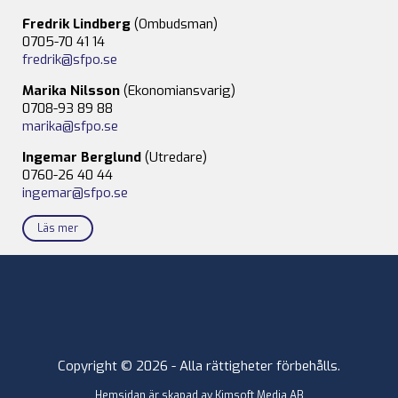
Fredrik Lindberg
(Ombudsman)
0705-70 41 14
fredrik@sfpo.se
Marika Nilsson
(Ekonomiansvarig)
0708-93 89 88
marika@sfpo.se
Ingemar Berglund
(Utredare)
0760-26 40 44
ingemar@sfpo.se
Läs mer
Copyright © 2026 - Alla rättigheter förbehålls.
Hemsidan är skapad av
Kimsoft Media AB