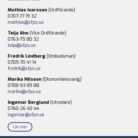
Mathias Ivarsson
(Ordförande)
0707-77 19 32
mathias@sfpo.se
Teija Aho
(Vice Ordförande)
0763-75 80 32
teija@sfpo.se
Fredrik Lindberg
(Ombudsman)
0705-70 41 14
fredrik@sfpo.se
Marika Nilsson
(Ekonomiansvarig)
0708-93 89 88
marika@sfpo.se
Ingemar Berglund
(Utredare)
0760-26 40 44
ingemar@sfpo.se
Läs mer