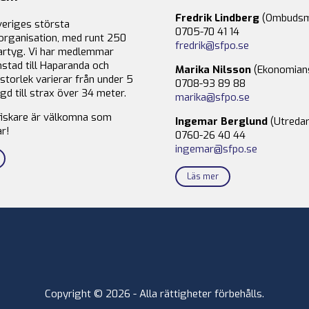
Fredrik Lindberg
(Ombudsm
veriges största
0705-70 41 14
organisation, med runt 250
fredrik@sfpo.se
rtyg. Vi har medlemmar
stad till Haparanda och
Marika Nilsson
(Ekonomian
storlek varierar från under 5
0708-93 89 88
gd till strax över 34 meter.
marika@sfpo.se
fiskare är välkomna som
Ingemar Berglund
(Utredar
r!
0760-26 40 44
ingemar@sfpo.se
Läs mer
Copyright © 2026 - Alla rättigheter förbehålls.