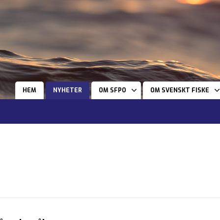
HEM
NYHETER
OM SFPO
OM SVENSKT FISKE