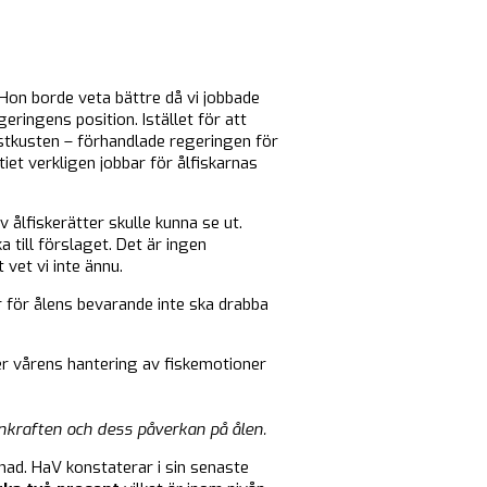
Hon borde veta bättre då vi jobbade
eringens position. Istället för att
 östkusten – förhandlade regeringen för
iet verkligen jobbar för ålfiskarnas
 ålfiskerätter skulle kunna se ut.
till förslaget. Det är ingen
 vet vi inte ännu.
 för ålens bevarande inte ska drabba
r vårens hantering av fiskemotioner
nkraften och dess påverkan på ålen.
evnad. HaV konstaterar i sin senaste