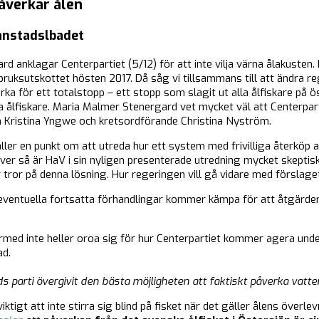
åverkar ålen
ianstadslbadet
anklagar Centerpartiet (5/12) för att inte vilja värna ålakusten. 
bruksutskottet hösten 2017. Då såg vi tillsammans till att ändra reg
rka för ett totalstopp – ett stopp som slagit ut alla ålfiskare på
a ålfiskare. Maria Malmer Stenergard vet mycket väl att Centerpart
n Kristina Yngwe och kretsordförande Christina Nyström.
ller en punkt om att utreda hur ett system med frivilliga återköp av
r så är HaV i sin nyligen presenterade utredning mycket skeptiska 
r tror på denna lösning. Hur regeringen vill gå vidare med förslaget
 eventuella fortsatta förhandlingar kommer kämpa för att åtgärder
ed inte heller oroa sig för hur Centerpartiet kommer agera unde
ad.
parti övergivit den bästa möjligheten att faktiskt påverka vatte
viktigt att inte stirra sig blind på fisket när det gäller ålens överl