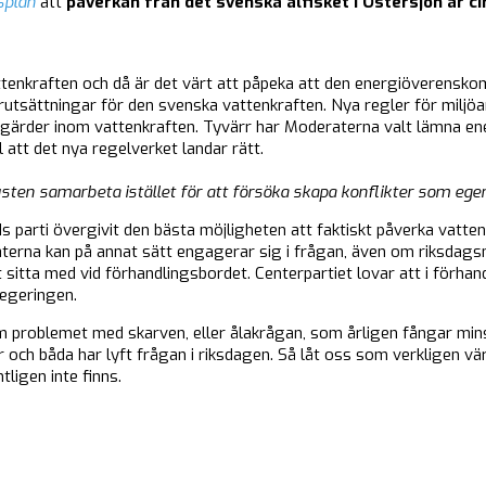
splan
att
påverkan från det svenska ålfisket i Östersjön är c
enkraften och då är det värt att påpeka att den energiöverensk
örutsättningar för den svenska vattenkraften. Nya regler för milj
åtgärder inom vattenkraften. Tyvärr har Moderaterna valt lämna 
att det nya regelverket landar rätt.
sten samarbeta istället för att försöka skapa konflikter som egent
parti övergivit den bästa möjligheten att faktiskt påverka vatten
terna kan på annat sätt engagerar sig i frågan, även om riksdags
 sitta med vid förhandlingsbordet. Centerpartiet lovar att i förha
regeringen.
som problemet med skarven, eller ålakrågan, som årligen fångar minst
 och båda har lyft frågan i riksdagen. Så låt oss som verkligen vä
ligen inte finns.