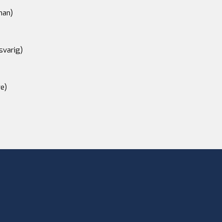
an)
svarig)
e)