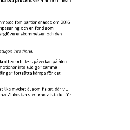
irka två procent
vilket är inom nivån
ommelse fem partier enades om 2016
öanpassning och en fond som
energiöverenskommelsen och den
ligen inte finns.
kraften och dess påverkan på ålen.
motioner inte alls ger samma
ndlingar fortsätta kämpa för det
 lika mycket ål som fisket, där vill
rnar ålakusten samarbeta istället för