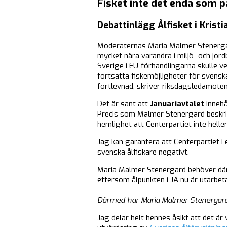
Fisket inte det enda som p
Debattinlägg Ålfisket i Krist
Moderaternas Maria Malmer Stenergard 
mycket nära varandra i miljö- och jord
Sverige i EU-förhandlingarna skulle ve
fortsatta fiskemöjligheter för svensk
fortlevnad, skriver riksdagsledamote
Det är sant att
Januariavtalet
innehå
Precis som Malmer Stenergard beskrive
hemlighet att Centerpartiet inte helle
Jag kan garantera att Centerpartiet i
svenska ålfiskare negativt.
Maria Malmer Stenergard behöver därm
eftersom ålpunkten i JA nu är utarbet
Därmed har Maria Malmer Stenergards 
Jag delar helt hennes åsikt att det är 