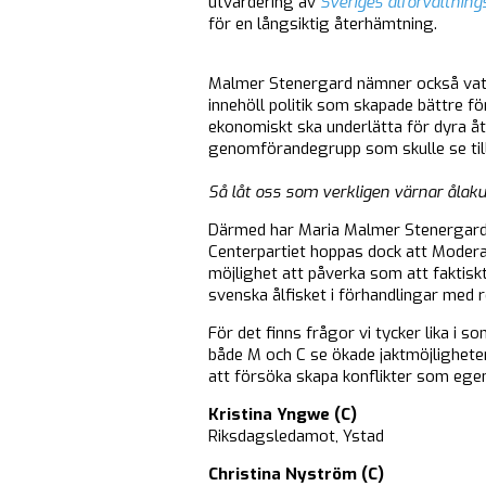
utvärdering av
Sveriges ålförvaltning
för en långsiktig återhämtning.
Malmer Stenergard nämner också vatt
innehöll politik som skapade bättre f
ekonomiskt ska underlätta för dyra 
genomförandegrupp som skulle se till 
Så låt oss som verkligen värnar ålaku
Därmed har Maria Malmer Stenergards 
Centerpartiet hoppas dock att Modera
möjlighet att påverka som att faktiskt
svenska ålfisket i förhandlingar med 
För det finns frågor vi tycker lika i 
både M och C se ökade jaktmöjligheter
att försöka skapa konflikter som egent
Kristina Yngwe (C)
Riksdagsledamot, Ystad
Christina Nyström (C)