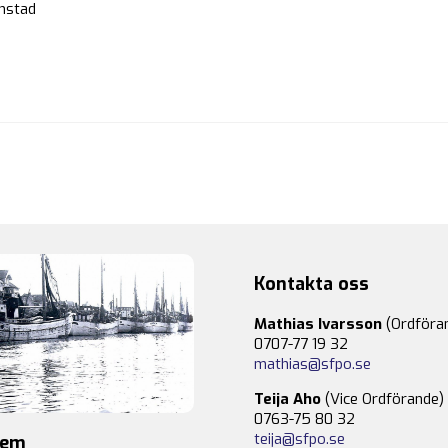
anstad
Kontakta oss
Mathias Ivarsson
(Ordföra
0707-77 19 32
mathias@sfpo.se
Teija Aho
(Vice Ordförande)
0763-75 80 32
teija@sfpo.se
lem