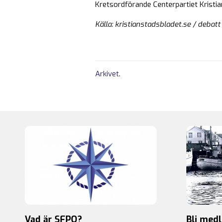
Kretsordförande Centerpartiet Kristi
Källa: kristianstadsbladet.se / debatt
Arkivet
.
Vad är SFPO?
Bli med