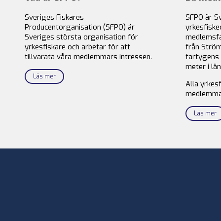
Sveriges Fiskares
SFPO är S
Producentorganisation (SFPO) är
yrkesfiske
Sveriges största organisation för
medlemsfa
yrkesfiskare och arbetar för att
från Ström
tillvarata våra medlemmars intressen.
fartygens 
meter i län
Läs mer
Alla yrkes
medlemma
Läs mer