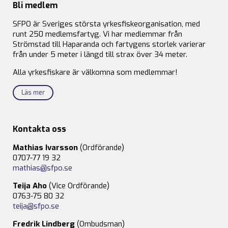
Bli medlem
SFPO är Sveriges största yrkesfiskeorganisation, med
runt 250 medlemsfartyg. Vi har medlemmar från
Strömstad till Haparanda och fartygens storlek varierar
från under 5 meter i längd till strax över 34 meter.
Alla yrkesfiskare är välkomna som medlemmar!
Läs mer
Kontakta oss
Mathias Ivarsson
(Ordförande)
0707-77 19 32
mathias@sfpo.se
Teija Aho
(Vice Ordförande)
0763-75 80 32
teija@sfpo.se
Fredrik Lindberg
(Ombudsman)