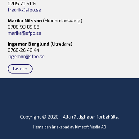
0705-70 41 14
fredrik@sfpo.se
Marika Nilsson
(Ekonomiansvarig)
0708-93 89 88
marika@sfpo.se
Ingemar Berglund
(Utredare)
0760-26 40 44
ingemar@sfpo.se
Läs mer
Copyright © 2026 - Alla rättigheter förbehålls.
Hemsidan är skapad av
Kimsoft Media AB