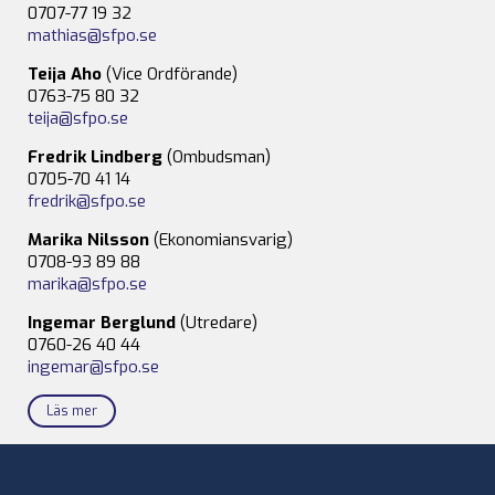
0707-77 19 32
mathias@sfpo.se
Teija Aho
(Vice Ordförande)
0763-75 80 32
teija@sfpo.se
Fredrik Lindberg
(Ombudsman)
0705-70 41 14
fredrik@sfpo.se
Marika Nilsson
(Ekonomiansvarig)
0708-93 89 88
marika@sfpo.se
Ingemar Berglund
(Utredare)
0760-26 40 44
ingemar@sfpo.se
Läs mer