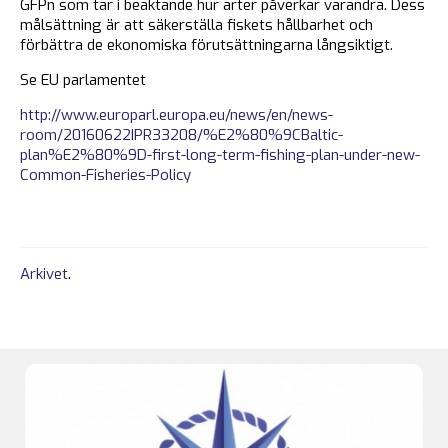
GFPn som tar i beaktande hur arter påverkar varandra. Dess
målsättning är att säkerställa fiskets hållbarhet och
förbättra de ekonomiska förutsättningarna långsiktigt.
Se EU parlamentet
http://www.europarl.europa.eu/news/en/news-
room/20160622IPR33208/%E2%80%9CBaltic-
plan%E2%80%9D-first-long-term-fishing-plan-under-new-
Common-Fisheries-Policy
Arkivet
.