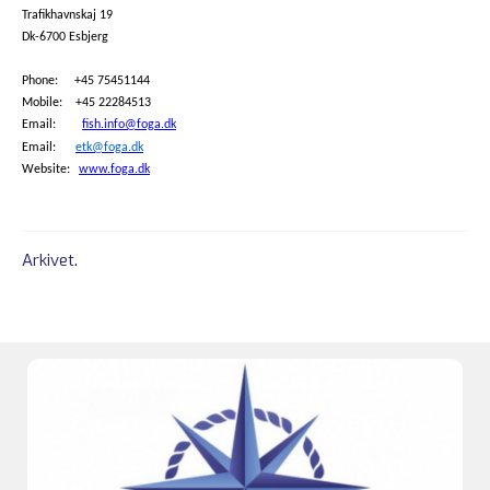
Trafikhavnskaj 19
Dk-6700 Esbjerg
Phone: +45 75451144
Mobile: +45 22284513
Email:
fish.info@foga.dk
Email:
etk@foga.dk
Website:
www.foga.dk
Arkivet
.