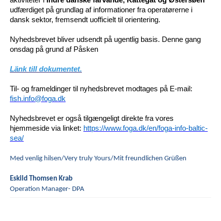
udfærdiget på grundlag af informationer fra operatørerne i
dansk sektor, fremsendt uofficielt til orientering.
Nyhedsbrevet bliver udsendt på ugentlig basis. Denne gang
onsdag på grund af Påsken
Länk till dokumentet.
Til- og frameldinger til nyhedsbrevet modtages på E-mail:
fish.info@foga.dk
Nyhedsbrevet er også tilgængeligt direkte fra vores
hjemmeside via linket:
https://www.foga.dk/en/foga-info-baltic-
sea/
Med venlig hilsen/Very truly Yours/Mit freundlichen Grüßen
Eskild Thomsen Krab
Operation Manager- DPA