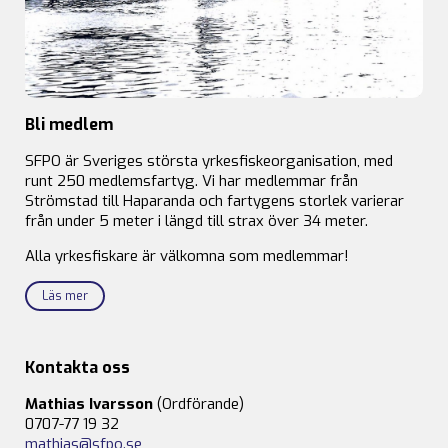
Bli medlem
SFPO är Sveriges största yrkesfiskeorganisation, med
runt 250 medlemsfartyg. Vi har medlemmar från
Strömstad till Haparanda och fartygens storlek varierar
från under 5 meter i längd till strax över 34 meter.
Alla yrkesfiskare är välkomna som medlemmar!
Läs mer
Kontakta oss
Mathias Ivarsson
(Ordförande)
0707-77 19 32
mathias@sfpo.se