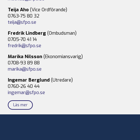
Teija Aho
(Vice Ordförande)
0763-75 80 32
teija@sfpo.se
Fredrik Lindberg
(Ombudsman)
0705-70 41 14
fredrik@sfpo.se
Marika Nilsson
(Ekonomiansvarig)
0708-93 89 88
marika@sfpo.se
Ingemar Berglund
(Utredare)
0760-26 40 44
ingemar@sfpo.se
Läs mer