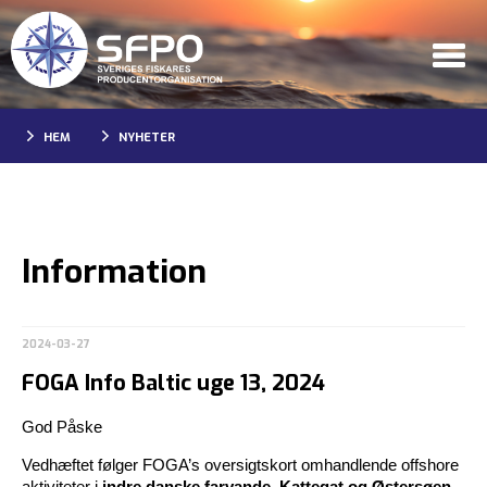
HEM
NYHETER
Information
2024-03-27
FOGA Info Baltic uge 13, 2024
God Påske
Vedhæftet følger FOGA’s oversigtskort omhandlende offshore
aktiviteter i
indre danske farvande, Kattegat og Østersøen