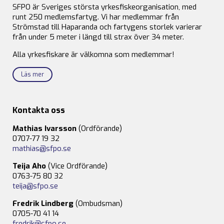
SFPO är Sveriges största yrkesfiskeorganisation, med
runt 250 medlemsfartyg. Vi har medlemmar från
Strömstad till Haparanda och fartygens storlek varierar
från under 5 meter i längd till strax över 34 meter.
Alla yrkesfiskare är välkomna som medlemmar!
Läs mer
Kontakta oss
Mathias Ivarsson
(Ordförande)
0707-77 19 32
mathias@sfpo.se
Teija Aho
(Vice Ordförande)
0763-75 80 32
teija@sfpo.se
Fredrik Lindberg
(Ombudsman)
0705-70 41 14
fredrik@sfpo.se