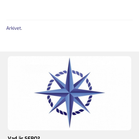
Arkivet
.
Vad är SFPO?