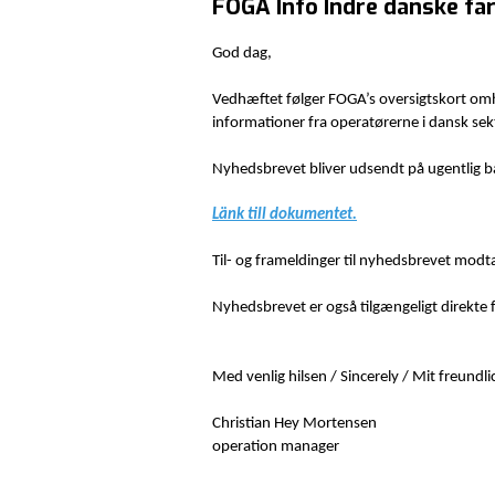
FOGA Info Indre danske fa
God dag,
Vedhæftet følger FOGA’s oversigtskort omh
informationer fra operatørerne i dansk sekto
Nyhedsbrevet bliver udsendt på ugentlig ba
Länk till dokumentet.
Til- og frameldinger til nyhedsbrevet modt
Nyhedsbrevet er også tilgængeligt direkte 
Med venlig hilsen / Sincerely / Mit freund
Christian Hey Mortensen
operation manager