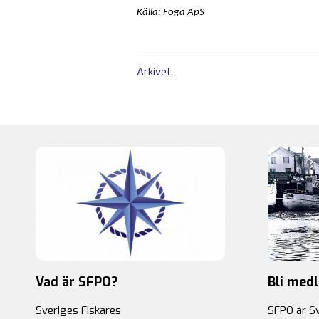
Källa: Foga ApS
Arkivet
.
Vad är SFPO?
Bli med
Sveriges Fiskares
SFPO är S