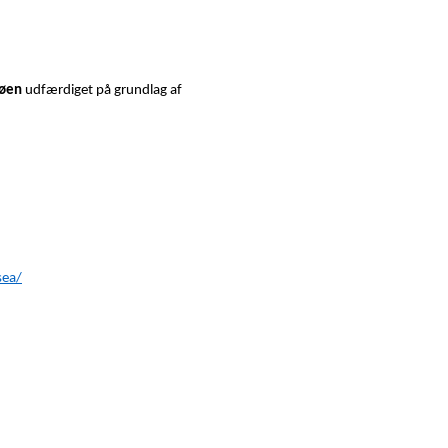
søen
udfærdiget på grundlag af
sea/