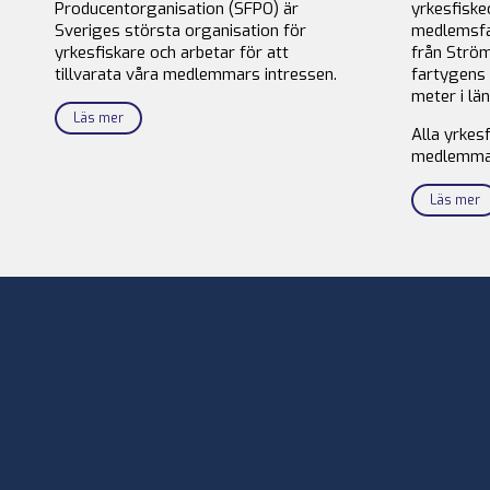
Producentorganisation (SFPO) är
yrkesfiske
Sveriges största organisation för
medlemsfa
yrkesfiskare och arbetar för att
från Ström
tillvarata våra medlemmars intressen.
fartygens 
meter i län
Läs mer
Alla yrkes
medlemma
Läs mer