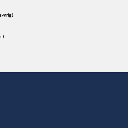
svarig)
e)