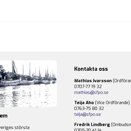
Kontakta oss
Mathias Ivarsson
(Ordföra
0707-77 19 32
mathias@sfpo.se
Teija Aho
(Vice Ordförande)
0763-75 80 32
teija@sfpo.se
lem
Fredrik Lindberg
(Ombudsm
veriges största
0705-70 41 14