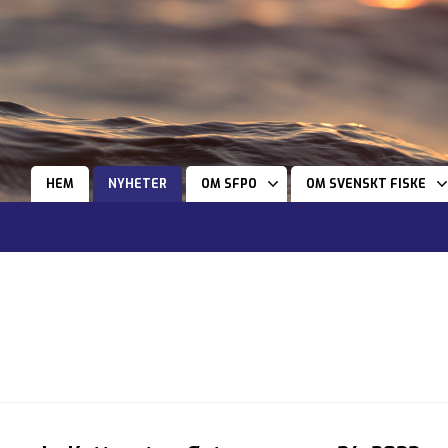
HEM
NYHETER
OM SFPO
OM SVENSKT FISKE