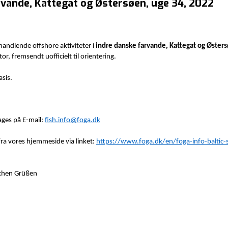
rvande, Kattegat og Østersøen, uge 34, 2022
andlende offshore aktiviteter i
indre danske farvande, Kattegat og Øster
r, fremsendt uofficielt til orientering.
sis.
ages på E-mail:
fish.info@foga.dk
fra vores hjemmeside via linket:
https://www.foga.dk/en/foga-info-baltic-
lichen Grüßen