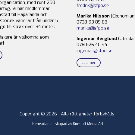
organisation, med runt 250
fredrik@sfpo.se
rtyg. Vi har medlemmar
stad till Haparanda och
Marika Nilsson
(Ekonomian
storlek varierar från under 5
0708-93 89 88
gd till strax över 34 meter.
marika@sfpo.se
fiskare är välkomna som
Ingemar Berglund
(Utredar
r!
0760-26 40 44
ingemar@sfpo.se
Läs mer
Copyright © 2026 - Alla rättigheter förbehålls.
Hemsidan är skapad av
Kimsoft Media AB