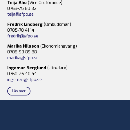
Teija Aho
(Vice Ordförande)
0763-75 80 32
teija@sfpo.se
Fredrik Lindberg
(Ombudsman)
0705-70 41 14
fredrik@sfpo.se
Marika Nilsson
(Ekonomiansvarig)
0708-93 89 88
marika@sfpo.se
Ingemar Berglund
(Utredare)
0760-26 40 44
ingemar@sfpo.se
Läs mer