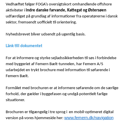
Vedhæftet følger FOGA’s oversigtskort omhandlende offshore
aktiviteter i
indre danske farvande, Kattegat og Østersøen
udfærdiget på grundlag af informationer fra operatørerne i dansk
sektor, fremsendt uofficielt til orientering.
Nyhedsbrevet bliver udsendt på ugentlig basis.
Länk till dokumentet
For at informere og styrke sejladssikkerheden til søs i forbindelse
med byggeriet af Femern Bælt-tunnelen, har Femern A/S
udarbejdet en trykt brochure med information til søfarende i
Femern Bælt.
Formålet med brochuren er at informere søfarende om de særlige
forhold, der gælder i byggefasen og undgå potentielt farlige
situationer.
Brochuren er tilgængelig i tre sprog i en mobil-optimeret digital
www.femern.dk/navigation
version på vores hjemmeside her: