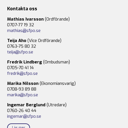
Kontakta oss
Mathias Ivarsson
(Ordförande)
0707-77 19 32
mathias@sfpo.se
Teija Aho
(Vice Ordförande)
0763-75 80 32
teija@sfpo.se
Fredrik Lindberg
(Ombudsman)
0705-70 41 14
fredrik@sfpo.se
Marika Nilsson
(Ekonomiansvarig)
0708-93 89 88
marika@sfpo.se
Ingemar Berglund
(Utredare)
0760-26 40 44
ingemar@sfpo.se
Läs mer