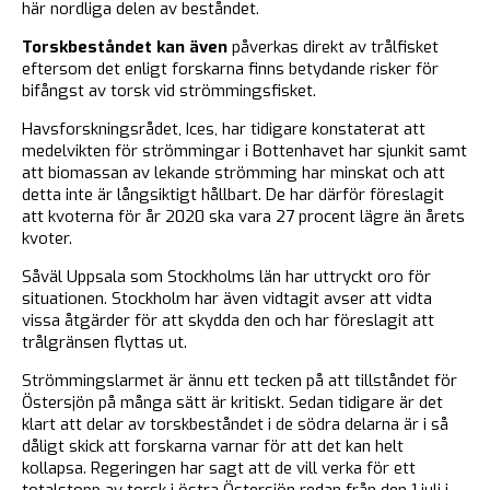
här nordliga delen av beståndet.
Torskbeståndet kan även
påverkas direkt av trålfisket
eftersom det enligt forskarna finns betydande risker för
bifångst av torsk vid strömmingsfisket.
Havsforskningsrådet, Ices, har tidigare konstaterat att
medelvikten för strömmingar i Bottenhavet har sjunkit samt
att biomassan av lekande strömming har minskat och att
detta inte är långsiktigt hållbart. De har därför föreslagit
att kvoterna för år 2020 ska vara 27 procent lägre än årets
kvoter.
Såväl Uppsala som Stockholms län har uttryckt oro för
situationen. Stockholm har även vidtagit avser att vidta
vissa åtgärder för att skydda den och har föreslagit att
trålgränsen flyttas ut.
Strömmingslarmet är ännu ett tecken på att tillståndet för
Östersjön på många sätt är kritiskt. Sedan tidigare är det
klart att delar av torskbeståndet i de södra delarna är i så
dåligt skick att forskarna varnar för att det kan helt
kollapsa. Regeringen har sagt att de vill verka för ett
totalstopp av torsk i östra Östersjön redan från den 1 juli i