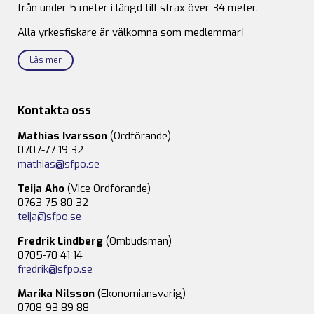
från under 5 meter i längd till strax över 34 meter.
Alla yrkesfiskare är välkomna som medlemmar!
Läs mer
Kontakta oss
Mathias Ivarsson
(Ordförande)
0707-77 19 32
mathias@sfpo.se
Teija Aho
(Vice Ordförande)
0763-75 80 32
teija@sfpo.se
Fredrik Lindberg
(Ombudsman)
0705-70 41 14
fredrik@sfpo.se
Marika Nilsson
(Ekonomiansvarig)
0708-93 89 88