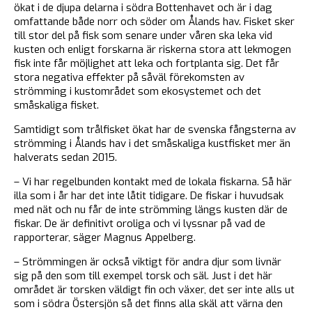
ökat i de djupa delarna i södra Bottenhavet och är i dag
omfattande både norr och söder om Ålands hav. Fisket sker
till stor del på fisk som senare under våren ska leka vid
kusten och enligt forskarna är riskerna stora att lekmogen
fisk inte får möjlighet att leka och fortplanta sig. Det får
stora negativa effekter på såväl förekomsten av
strömming i kustområdet som ekosystemet och det
småskaliga fisket.
Samtidigt som trålfisket ökat har de svenska fångsterna av
strömming i Ålands hav i det småskaliga kustfisket mer än
halverats sedan 2015.
– Vi har regelbunden kontakt med de lokala fiskarna. Så här
illa som i år har det inte låtit tidigare. De fiskar i huvudsak
med nät och nu får de inte strömming längs kusten där de
fiskar. De är definitivt oroliga och vi lyssnar på vad de
rapporterar, säger Magnus Appelberg.
– Strömmingen är också viktigt för andra djur som livnär
sig på den som till exempel torsk och säl. Just i det här
området är torsken väldigt fin och växer, det ser inte alls ut
som i södra Östersjön så det finns alla skäl att värna den