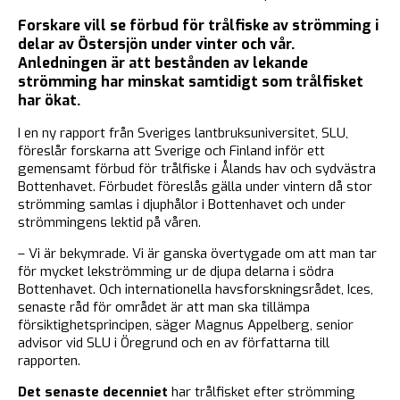
Forskare vill se förbud för trålfiske av strömming i
delar av Östersjön under vinter och vår.
Anledningen är att bestånden av lekande
strömming har minskat samtidigt som trålfisket
har ökat.
I en ny rapport från Sveriges lantbruksuniversitet, SLU,
föreslår forskarna att Sverige och Finland inför ett
gemensamt förbud för trålfiske i Ålands hav och sydvästra
Bottenhavet. Förbudet föreslås gälla under vintern då stor
strömming samlas i djuphålor i Bottenhavet och under
strömmingens lektid på våren.
– Vi är bekymrade. Vi är ganska övertygade om att man tar
för mycket lekströmming ur de djupa delarna i södra
Bottenhavet. Och internationella havsforskningsrådet, Ices,
senaste råd för området är att man ska tillämpa
försiktighetsprincipen, säger Magnus Appelberg, senior
advisor vid SLU i Öregrund och en av författarna till
rapporten.
Det senaste decenniet
har trålfisket efter strömming