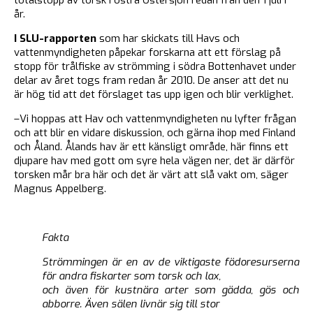
år.
I SLU-rapporten
som har skickats till Havs och
vattenmyndigheten påpekar forskarna att ett förslag på
stopp för trålfiske av strömming i södra Bottenhavet under
delar av året togs fram redan år 2010. De anser att det nu
är hög tid att det förslaget tas upp igen och blir verklighet.
–Vi hoppas att Hav och vattenmyndigheten nu lyfter frågan
och att blir en vidare diskussion, och gärna ihop med Finland
och Åland. Ålands hav är ett känsligt område, här finns ett
djupare hav med gott om syre hela vägen ner, det är därför
torsken mår bra här och det är värt att slå vakt om, säger
Magnus Appelberg.
Fakta
Strömmingen är en av de viktigaste födoresurserna
för andra fiskarter som torsk och lax,
och även för kustnära arter som gädda, gös och
abborre. Även sälen livnär sig till stor