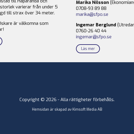
stad till Haparanda och
Marika Nilsson
(Ekonomian
storlek varierar från under 5
0708-93 89 88
gd till strax över 34 meter.
marika@sfpo.se
fiskare är välkomna som
Ingemar Berglund
(Utredar
r!
0760-26 40 44
ingemar@sfpo.se
Läs mer
Copyright © 2026 - Alla rättigheter förbehålls.
Hemsidan är skapad av
Kimsoft Media AB