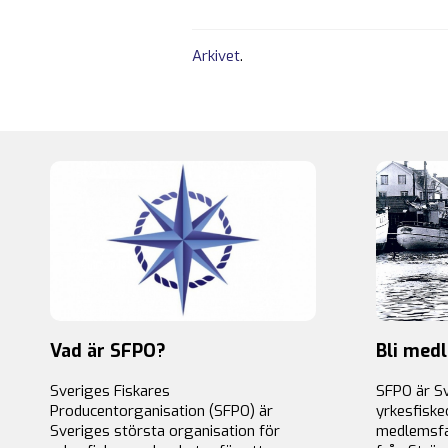
Arkivet
.
Vad är SFPO?
Bli med
Sveriges Fiskares
SFPO är S
Producentorganisation (SFPO) är
yrkesfiske
Sveriges största organisation för
medlemsfa