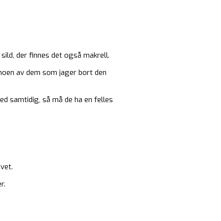
 sild, der finnes det også makrell.
r noen av dem som jager bort den
ted samtidig, så må de ha en felles
vet.
r.