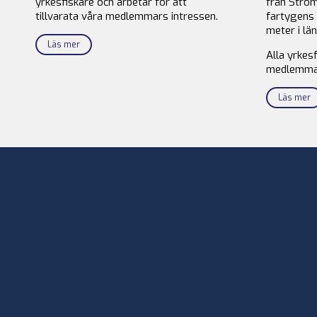
yrkesfiskare och arbetar för att
från Ström
tillvarata våra medlemmars intressen.
fartygens 
meter i län
Läs mer
Alla yrkes
medlemma
Läs mer