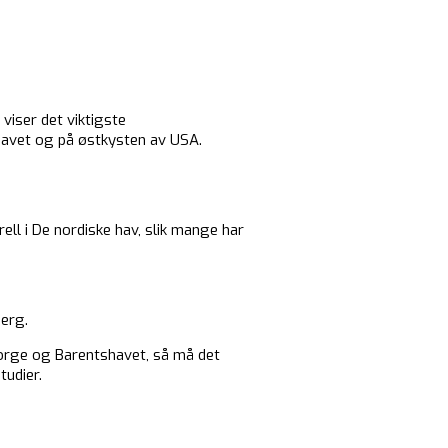
 viser det viktigste
ehavet og på østkysten av USA.
ell i De nordiske hav, slik mange har
berg.
Norge og Barentshavet, så må det
tudier.