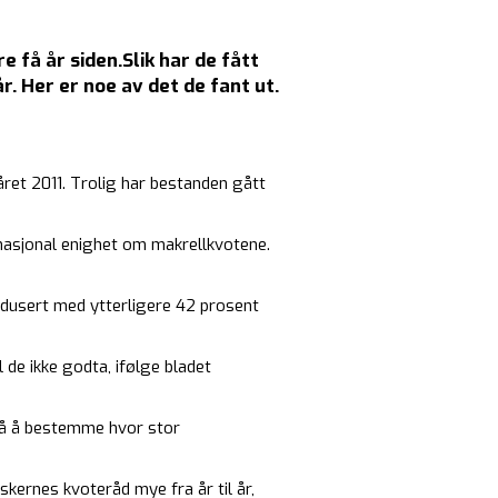
 få år siden.Slik har de fått
r. Her er noe av det de fant ut.
ret 2011. Trolig har bestanden gått
rnasjonal enighet om makrellkvotene.
redusert med ytterligere 42 prosent
 de ikke godta, ifølge bladet
 på å bestemme hvor stor
skernes kvoteråd mye fra år til år,