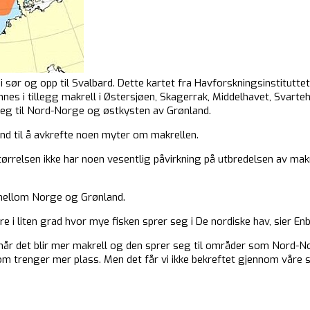
i sør og opp til Svalbard. Dette kartet fra Havforskningsinstituttet
nes i tillegg makrell i Østersjøen, Skagerrak, Middelhavet, Svart
eg til Nord-Norge og østkysten av Grønland.
and til å avkrefte noen myter om makrellen.
ørrelsen ikke har noen vesentlig påvirkning på utbredelsen av makr
mellom Norge og Grønland.
e i liten grad hvor mye fisken sprer seg i De nordiske hav, sier En
når det blir mer makrell og den sprer seg til områder som Nord-
om trenger mer plass. Men det får vi ikke bekreftet gjennom våre s