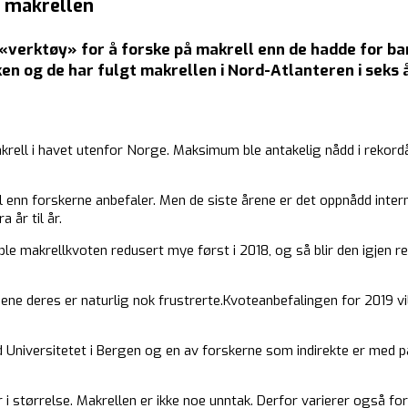
m makrellen
«verktøy» for å forske på makrell enn de hadde for bare
ken og de har fulgt makrellen i Nord-Atlanteren i seks å
krell i havet utenfor Norge. Maksimum ble antakelig nådd i rekordå
ell enn forskerne anbefaler. Men de siste årene er det oppnådd inte
 år til år.
 ble makrellkvoten redusert mye først i 2018, og så blir den igjen 
ene deres er naturlig nok frustrerte.Kvoteanbefalingen for 2019 vil
 Universitetet i Bergen og en av forskerne som indirekte er med
 i størrelse. Makrellen er ikke noe unntak. Derfor varierer også for