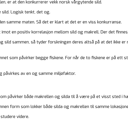
n, er at den konkurrerer vekk norsk vårgytende sild.
 sild. Logisk tenkt, det og.
r den samme maten. Så det er klart at det er en viss konkurranse.
rt imot en positiv korrelasjon mellom sild og makrell. Der det finnes
g sild sammen, så tyder forskningen deres altså på at det ikke e
annet som påvirker begge fiskene. For når de to fiskene er på ett s
lig påvirkes av en og samme miljøfaktor.
som påvirker både makrellen og silda til å være på et visst sted i ha
 annen form som lokker både silda og makrellen til samme lokasjone
studere videre.