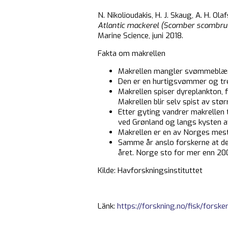
N. Nikolioudakis, H. J. Skaug, A. H. Ola
Atlantic mackerel (Scomber scombrus)
Marine Science, juni 2018.
Fakta om makrellen
Makrellen mangler svømmeblære 
Den er en hurtigsvømmer og tr
Makrellen spiser dyreplankton, 
Makrellen blir selv spist av stø
Etter gyting vandrer makrellen 
ved Grønland og langs kysten a
Makrellen er en av Norges mest v
Samme år anslo forskerne at det 
året. Norge sto for mer enn 200
Kilde: Havforskningsinstituttet
Länk:
https://forskning.no/fisk/forsk