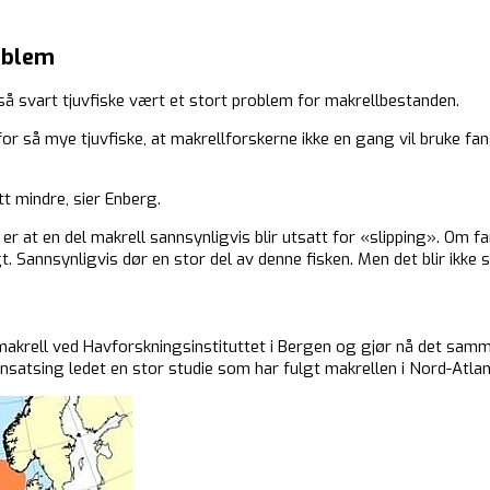
roblem
også svart tjuvfiske vært et stort problem for makrellbestanden.
for så mye tjuvfiske, at makrellforskerne ikke en gang vil bruke fan
tt mindre, sier Enberg.
er at en del makrell sannsynligvis blir utsatt for «slipping». Om fa
agt. Sannsynligvis dør en stor del av denne fisken. Men det blir ikke
 makrell ved Havforskningsinstituttet i Bergen og gjør nå det samme
satsing ledet en stor studie som har fulgt makrellen i Nord-Atlante