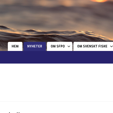
HEM
NYHETER
OM SFPO
OM SVENSKT FISKE