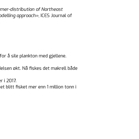
mer-distribution of Northeast
odelling approach»
, ICES Journal of
r å sile plankton med gjellene.
elsen økt. Nå fiskes det makrell både
r i 2017.
 blitt fisket mer enn 1 million tonn i