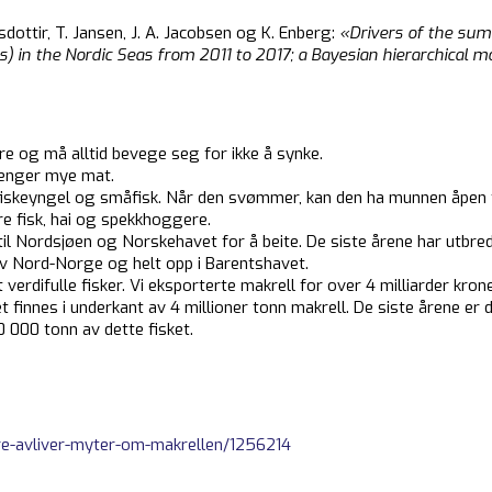
fsdottir, T. Jansen, J. A. Jacobsen og K. Enberg:
«Drivers of the sum
 in the Nordic Seas from 2011 to 2017; a Bayesian hierarchical m
og må alltid bevege seg for ikke å synke.
enger mye mat.
fiskeyngel og småfisk. Når den svømmer, kan den ha munnen åpen fo
rre fisk, hai og spekkhoggere.
til Nordsjøen og Norskehavet for å beite. De siste årene har utbred
v Nord-Norge og helt opp i Barentshavet.
erdifulle fisker. Vi eksporterte makrell for over 4 milliarder krone
finnes i underkant av 4 millioner tonn makrell. De siste årene er det
 000 tonn av dette fisket.
ere-avliver-myter-om-makrellen/1256214