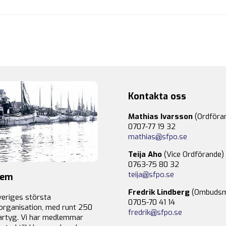
Kontakta oss
Mathias Ivarsson
(Ordföra
0707-77 19 32
mathias@sfpo.se
Teija Aho
(Vice Ordförande)
0763-75 80 32
teija@sfpo.se
lem
Fredrik Lindberg
(Ombudsm
veriges största
0705-70 41 14
organisation, med runt 250
fredrik@sfpo.se
rtyg. Vi har medlemmar