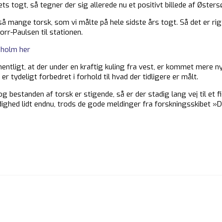
ts togt, så tegner der sig allerede nu et positivt billede af Øster
så mange torsk, som vi målte på hele sidste års togt. Så det er rigt
torr-Paulsen til stationen.
nholm her
entligt, at der under en kraftig kuling fra vest, er kommet mere ny
 er tydeligt forbedret i forhold til hvad der tidligere er målt.
estanden af torsk er stigende, så er der stadig lang vej til et fisk
ghed lidt endnu, trods de gode meldinger fra forskningsskibet »