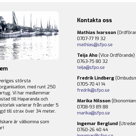
Kontakta oss
Mathias Ivarsson
(Ordföra
0707-77 19 32
mathias@sfpo.se
Teija Aho
(Vice Ordförande)
0763-75 80 32
teija@sfpo.se
lem
Fredrik Lindberg
(Ombudsm
veriges största
0705-70 41 14
organisation, med runt 250
fredrik@sfpo.se
rtyg. Vi har medlemmar
stad till Haparanda och
Marika Nilsson
(Ekonomian
storlek varierar från under 5
0708-93 89 88
gd till strax över 34 meter.
marika@sfpo.se
fiskare är välkomna som
Ingemar Berglund
(Utredar
r!
0760-26 40 44
ingemar@sfpo.se