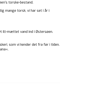
søen’s torske-bestand.
ig mange torsk, vi har set i år i
t ilt-mættet vand ind i Østersøen.
eri, som vi kender det fra før i tiden.
Dana«.