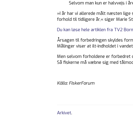
Selvom man kun er halvvejs i åre
»I år har vi allerede målt næsten lige 
forhold til tidligere år,« siger Marie S
Du kan løse hele artiklen fra TV2 Bor
Årsagen til forbedringen skyldes form
Målinger viser at ilt-indholdet i vandet
Men selvom forholdene er forbedret og b
Så fiskerne må væbne sig med tålmodi
Källa: FiskerForum
Arkivet
.