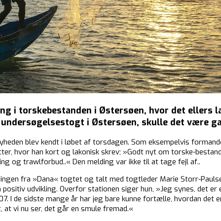
ng i torskebestanden i Østersøen, hvor det ellers l
undersøgelsestogt i Østersøen, skulle det være ga
nyheden blev kendt i løbet af torsdagen. Som eksempelvis formand
tter, hvor han kort og lakonisk skrev; »Godt nyt om torske-bestan
 og trawlforbud..« Den melding var ikke til at tage fejl af..
ngen fra »Dana« togtet og talt med togtleder Marie Storr-Paulse
positiv udvikling. Overfor stationen siger hun, »Jeg synes, det er en
07. I de sidste mange år har jeg bare kunne fortælle, hvordan det e
vt, at vi nu ser, det går en smule fremad.«