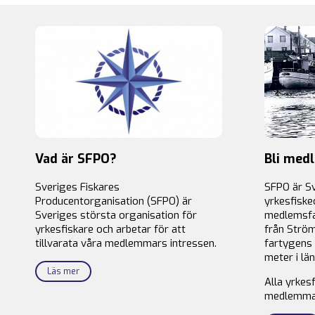
Vad är SFPO?
Bli med
Sveriges Fiskares
SFPO är S
Producentorganisation (SFPO) är
yrkesfiske
Sveriges största organisation för
medlemsfa
yrkesfiskare och arbetar för att
från Ström
tillvarata våra medlemmars intressen.
fartygens 
meter i län
Läs mer
Alla yrkes
medlemma