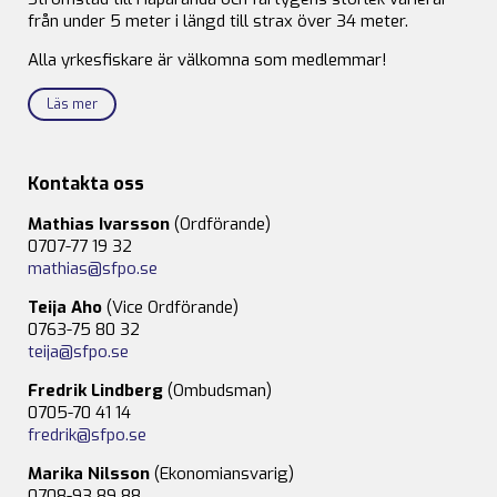
från under 5 meter i längd till strax över 34 meter.
Alla yrkesfiskare är välkomna som medlemmar!
Läs mer
Kontakta oss
Mathias Ivarsson
(Ordförande)
0707-77 19 32
mathias@sfpo.se
Teija Aho
(Vice Ordförande)
0763-75 80 32
teija@sfpo.se
Fredrik Lindberg
(Ombudsman)
0705-70 41 14
fredrik@sfpo.se
Marika Nilsson
(Ekonomiansvarig)
0708-93 89 88