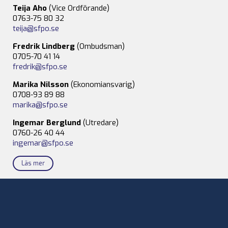
Teija Aho
(Vice Ordförande)
0763-75 80 32
teija@sfpo.se
Fredrik Lindberg
(Ombudsman)
0705-70 41 14
fredrik@sfpo.se
Marika Nilsson
(Ekonomiansvarig)
0708-93 89 88
marika@sfpo.se
Ingemar Berglund
(Utredare)
0760-26 40 44
ingemar@sfpo.se
Läs mer