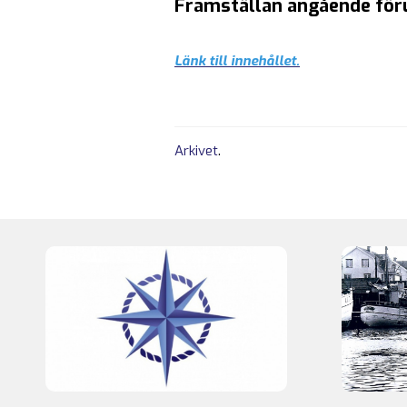
Framställan angående föru
Länk till innehållet.
Arkivet
.