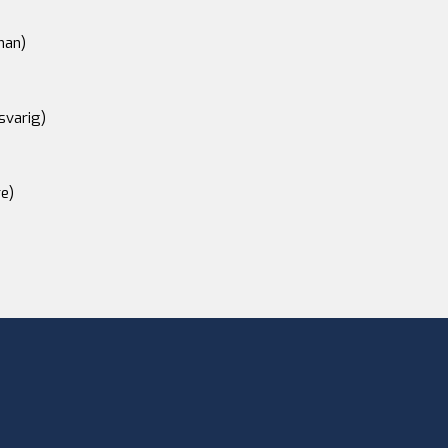
an)
svarig)
e)