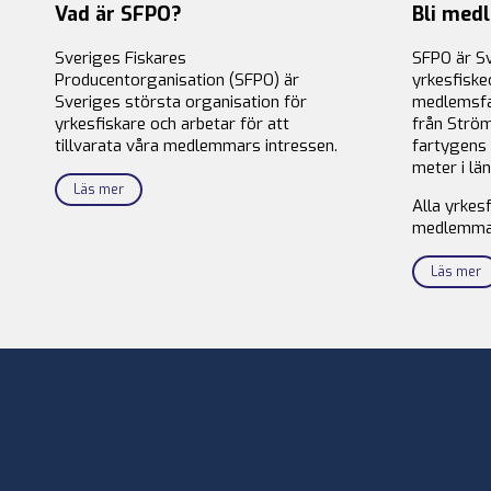
Vad är SFPO?
Bli med
Sveriges Fiskares
SFPO är S
Producentorganisation (SFPO) är
yrkesfiske
Sveriges största organisation för
medlemsfa
yrkesfiskare och arbetar för att
från Ström
tillvarata våra medlemmars intressen.
fartygens 
meter i län
Läs mer
Alla yrkes
medlemma
Läs mer