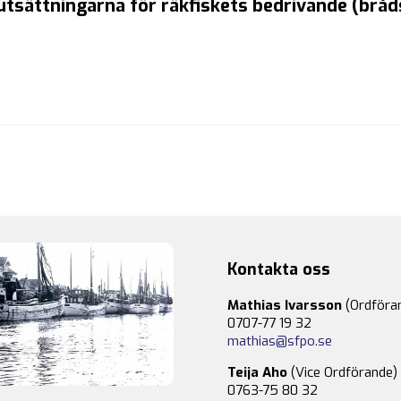
tsättningarna för räkfiskets bedrivande (bråds
Kontakta oss
Mathias Ivarsson
(Ordföra
0707-77 19 32
mathias@sfpo.se
Teija Aho
(Vice Ordförande)
0763-75 80 32