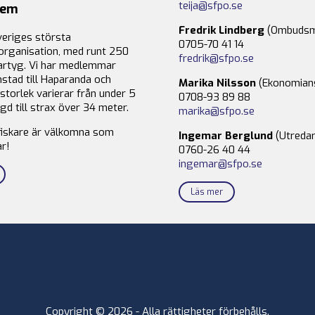
teija@sfpo.se
lem
Fredrik Lindberg
(Ombudsm
veriges största
0705-70 41 14
organisation, med runt 250
fredrik@sfpo.se
rtyg. Vi har medlemmar
stad till Haparanda och
Marika Nilsson
(Ekonomian
storlek varierar från under 5
0708-93 89 88
gd till strax över 34 meter.
marika@sfpo.se
fiskare är välkomna som
Ingemar Berglund
(Utredar
r!
0760-26 40 44
ingemar@sfpo.se
Läs mer
Copyright © 2026 - Alla rättigheter förbehålls.