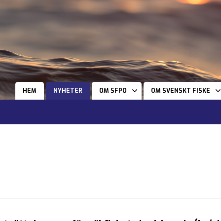
HEM
NYHETER
OM SFPO
OM SVENSKT FISKE