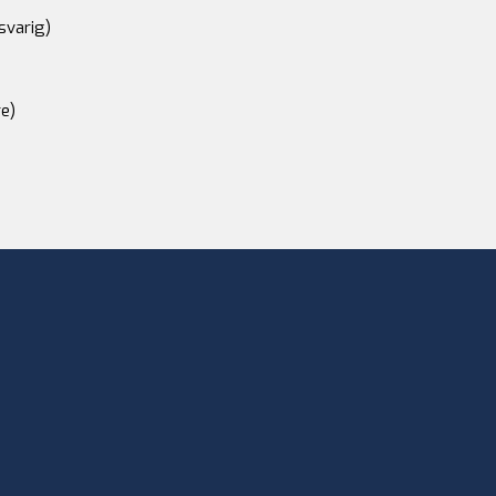
svarig)
e)