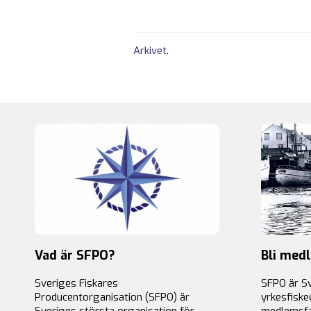
Arkivet
.
Vad är SFPO?
Bli med
Sveriges Fiskares
SFPO är S
Producentorganisation (SFPO) är
yrkesfiske
Sveriges största organisation för
medlemsfa