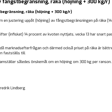
 fångstbegränsning, räka (höjning + 300 kg/r)
begränsning, räka (höjning + 300 kg/r)
en justering uppåt (höjning) av fångstbegränsningen på räka (14:
fter (infiskat) 14 procent av kvoten nyttjats, vecka 13 har snart 
 då marknadsefterfrågan och därmed också priset på räka är bä
fastställs till
 framställer således önskemål om en höjning om 300 kg per ranson.
k Lindberg