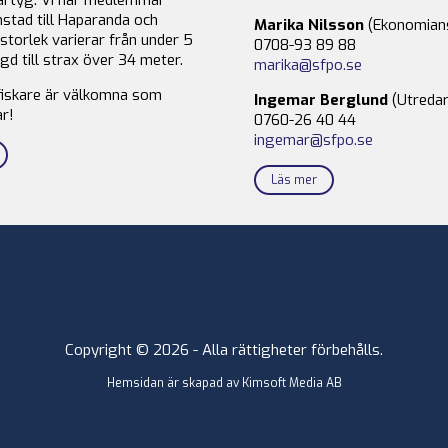
stad till Haparanda och
Marika Nilsson
(Ekonomian
storlek varierar från under 5
0708-93 89 88
gd till strax över 34 meter.
marika@sfpo.se
fiskare är välkomna som
Ingemar Berglund
(Utredar
r!
0760-26 40 44
ingemar@sfpo.se
Läs mer
Copyright © 2026 - Alla rättigheter förbehålls.
Hemsidan är skapad av
Kimsoft Media AB