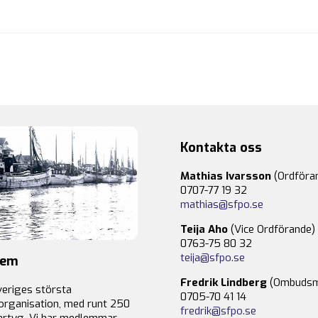
Kontakta oss
Mathias Ivarsson
(Ordföra
0707-77 19 32
mathias@sfpo.se
Teija Aho
(Vice Ordförande)
0763-75 80 32
teija@sfpo.se
lem
Fredrik Lindberg
(Ombudsm
veriges största
0705-70 41 14
organisation, med runt 250
fredrik@sfpo.se
rtyg. Vi har medlemmar