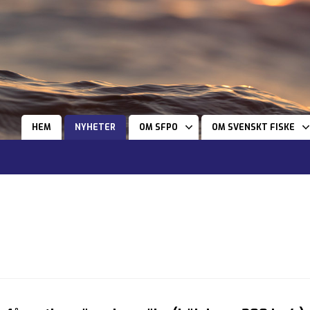
HEM
NYHETER
OM SFPO
OM SVENSKT FISKE