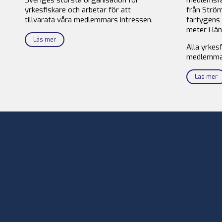
yrkesfiskare och arbetar för att
från Ström
tillvarata våra medlemmars intressen.
fartygens 
meter i län
Läs mer
Alla yrkes
medlemma
Läs mer