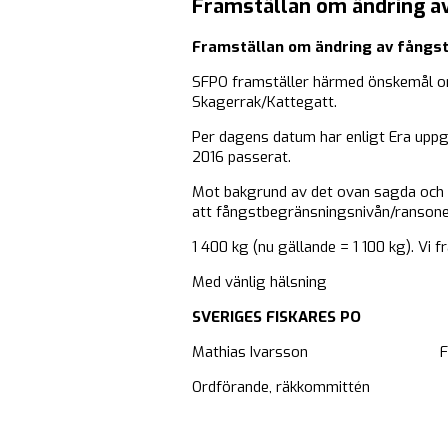
Framställan om ändring av
Framställan om ändring av fångst
SFPO framställer härmed önskemål om 
Skagerrak/Kattegatt.
Per dagens datum har enligt Era uppgi
2016 passerat.
Mot bakgrund av det ovan sagda och
att fångstbegränsningsnivån/ransonen 
1 400 kg (nu gällande = 1 100 kg). Vi
Med vänlig hälsning
SVERIGES FISKARES PO
Mathias Ivarsson Fredri
Ordförande, räkkommittén