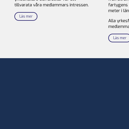
tillvarata våra medlemmars intressen.
fartygens 
meter i län
Läs mer
Alla yrkes
medlemma
Läs mer