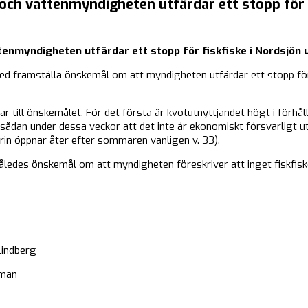
och vattenmyndigheten utfärdar ett stopp för f
enmyndigheten utfärdar ett stopp för fiskfiske i Nordsjön 
med framställa önskemål om att myndigheten utfärdar ett stopp för
r till önskemålet. För det första är kvotutnyttjandet högt i förhåll
sådan under dessa veckor att det inte är ekonomiskt försvarligt u
rin öppnar åter efter sommaren vanligen v. 33).
ledes önskemål om att myndigheten föreskriver att inget fiskfiske
dberg
man