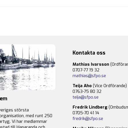
Kontakta oss
Mathias Ivarsson
(Ordföra
0707-77 19 32
mathias@sfpo.se
Teija Aho
(Vice Ordförande)
0763-75 80 32
teija@sfpo.se
lem
Fredrik Lindberg
(Ombudsm
veriges största
0705-70 41 14
organisation, med runt 250
fredrik@sfpo.se
rtyg. Vi har medlemmar
stad till Haparanda och