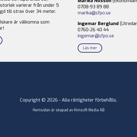
Marika Nilsson
(Ekonomian
storlek varierar från under 5
0708-93 89 88
gd till strax över 34 meter.
marika@sfpo.se
fiskare är välkomna som
Ingemar Berglund
(Utredar
r!
0760-26 40 44
ingemar@sfpo.se
Läs mer
Copyright © 2026 - Alla rättigheter förbehålls.
Hemsidan är skapad av
Kimsoft Media AB