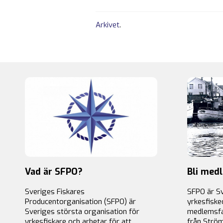
Arkivet
.
Vad är SFPO?
Bli med
Sveriges Fiskares
SFPO är S
Producentorganisation (SFPO) är
yrkesfiske
Sveriges största organisation för
medlemsfa
yrkesfiskare och arbetar för att
från Ström