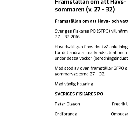
Framställan om att Havs- 
sommaren (v. 27 - 32)
Framställan om att Havs- och vatt
Sveriges Fiskares PO (SFPO) vill här
27 – 32 2016.
Huvudsakligen finns det två anledninga
för det andra är marknadssituationen 
under dessa veckor (beredningsindust
Med stöd av ovan framställer SFPO så
sommarveckorna 27 – 32.
Med vänlig hälsning
SVERIGES FISKARES PO
Peter Olsson Fredrik Lin
Ordförande Ombuds