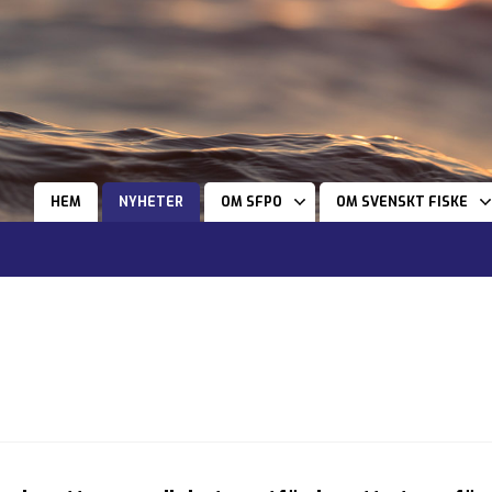
HEM
NYHETER
OM SFPO
OM SVENSKT FISKE