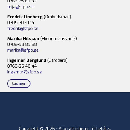
0763-75 80 32
teija@sfpo.se
Fredrik Lindberg
(Ombudsman)
0705-70 41 14
fredrik@sfpo.se
Marika Nilsson
(Ekonomiansvarig)
0708-93 89 88
marika@sfpo.se
Ingemar Berglund
(Utredare)
0760-26 40 44
ingemar@sfpo.se
Läs mer
Copyright © 2026 - Alla rättigheter förbehålls.