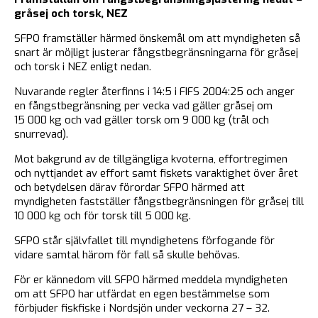
gråsej och torsk, NEZ
SFPO framställer härmed önskemål om att myndigheten så
snart är möjligt justerar fångstbegränsningarna för gråsej
och torsk i NEZ enligt nedan.
Nuvarande regler återfinns i 14:5 i FIFS 2004:25 och anger
en fångstbegränsning per vecka vad gäller gråsej om
15 000 kg och vad gäller torsk om 9 000 kg (trål och
snurrevad).
Mot bakgrund av de tillgängliga kvoterna, effortregimen
och nyttjandet av effort samt fiskets varaktighet över året
och betydelsen därav förordar SFPO härmed att
myndigheten fastställer fångstbegränsningen för gråsej till
10 000 kg och för torsk till 5 000 kg.
SFPO står självfallet till myndighetens förfogande för
vidare samtal härom för fall så skulle behövas.
För er kännedom vill SFPO härmed meddela myndigheten
om att SFPO har utfärdat en egen bestämmelse som
förbjuder fiskfiske i Nordsjön under veckorna 27 – 32.