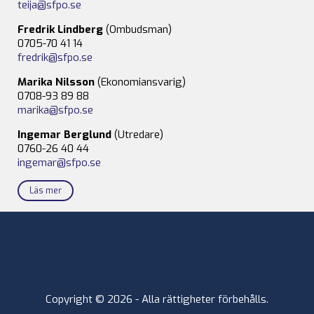
teija@sfpo.se
Fredrik Lindberg
(Ombudsman)
0705-70 41 14
fredrik@sfpo.se
Marika Nilsson
(Ekonomiansvarig)
0708-93 89 88
marika@sfpo.se
Ingemar Berglund
(Utredare)
0760-26 40 44
ingemar@sfpo.se
Läs mer
Copyright © 2026 - Alla rättigheter förbehålls.