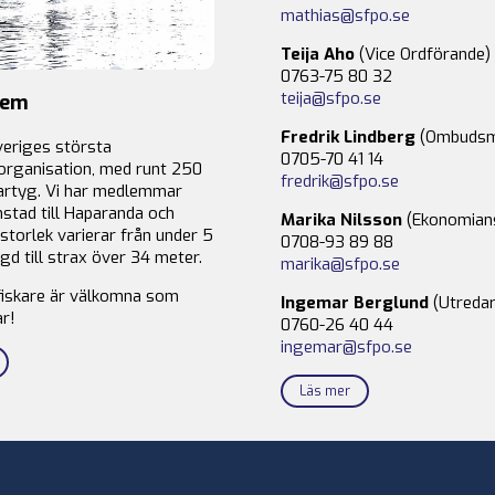
mathias@sfpo.se
Teija Aho
(Vice Ordförande)
0763-75 80 32
teija@sfpo.se
lem
Fredrik Lindberg
(Ombudsm
veriges största
0705-70 41 14
organisation, med runt 250
fredrik@sfpo.se
rtyg. Vi har medlemmar
stad till Haparanda och
Marika Nilsson
(Ekonomian
storlek varierar från under 5
0708-93 89 88
gd till strax över 34 meter.
marika@sfpo.se
fiskare är välkomna som
Ingemar Berglund
(Utredar
r!
0760-26 40 44
ingemar@sfpo.se
Läs mer