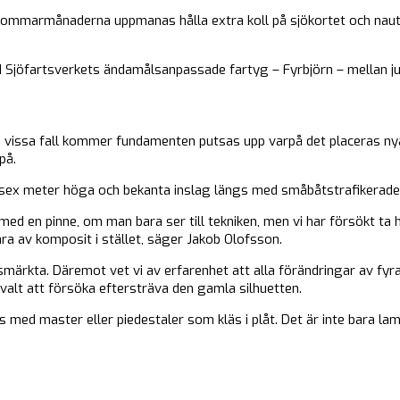
sommarmånaderna uppmanas hålla extra koll på sjökortet och nauti
jöfartsverkets ändamålsanpassade fartyg – Fyrbjörn – mellan ju
. I vissa fall kommer fundamenten putsas upp varpå det placeras nya
på.
sex meter höga och bekanta inslag längs med småbåtstrafikerade 
 med en pinne, om man bara ser till tekniken, men vi har försökt ta h
a av komposit i stället, säger Jakob Olofsson.
märkta. Däremot vet vi av erfarenhet att alla förändringar av fyrar
i valt att försöka eftersträva den gamla silhuetten.
med master eller piedestaler som kläs i plåt. Det är inte bara lam