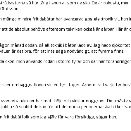
trålkastarna så här långt snurrat som de ska. De är robusta, men 
 Olofsson.
många mindre fritidsbåtar har avancerad gps-elektronik vill han int
att de absolut behövs eftersom tekniken också är sårbar. Här är de
ågon månad sedan, då all teknik i båten lade av. Jag hade sjökortet
llen är det bra, för att inte säga nödvändigt, att fyrarna finns.
 sken, men används redan i större fyrar och där har förändringen va
er sker ombyggnationen vid en fyr i taget. Arbetet vid varje fyr be
sverkets tekniker har mätt höjd och vinklar noggrant. Det måste 
jobba så snabbt de kan för att de mörka perioderna ska bli kortvar
 fritidsbåtfolk som jag själv får vara försiktiga, säger han.