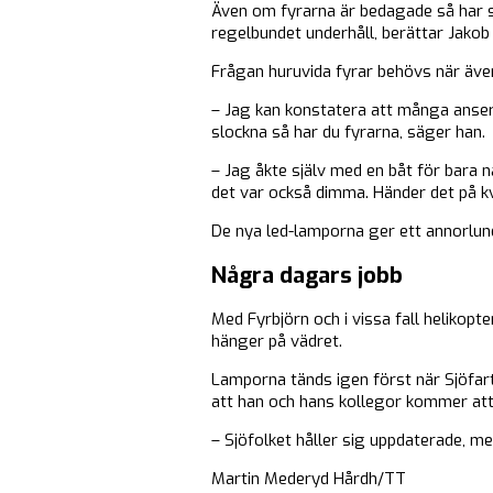
Även om fyrarna är bedagade så har s
regelbundet underhåll, berättar Jakob
Frågan huruvida fyrar behövs när även 
– Jag kan konstatera att många anser 
slockna så har du fyrarna, säger han.
– Jag åkte själv med en båt för bara n
det var också dimma. Händer det på kvä
De nya led-lamporna ger ett annorlunda
Några dagars jobb
Med Fyrbjörn och i vissa fall helikopt
hänger på vädret.
Lamporna tänds igen först när Sjöfart
att han och hans kollegor kommer att 
– Sjöfolket håller sig uppdaterade, men
Martin Mederyd Hårdh/TT