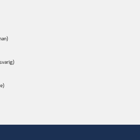
an)
svarig)
e)