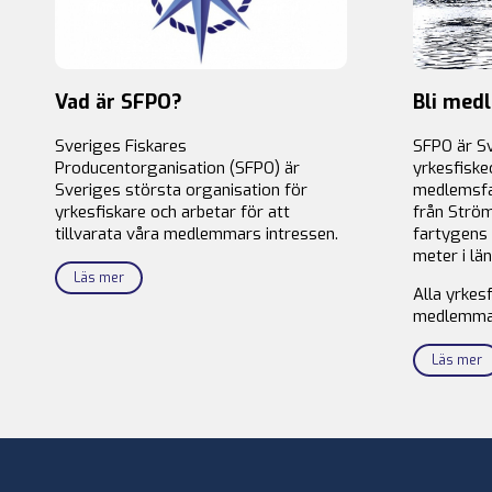
Vad är SFPO?
Bli med
Sveriges Fiskares
SFPO är S
Producentorganisation (SFPO) är
yrkesfiske
Sveriges största organisation för
medlemsfa
yrkesfiskare och arbetar för att
från Ström
tillvarata våra medlemmars intressen.
fartygens 
meter i län
Läs mer
Alla yrkes
medlemma
Läs mer