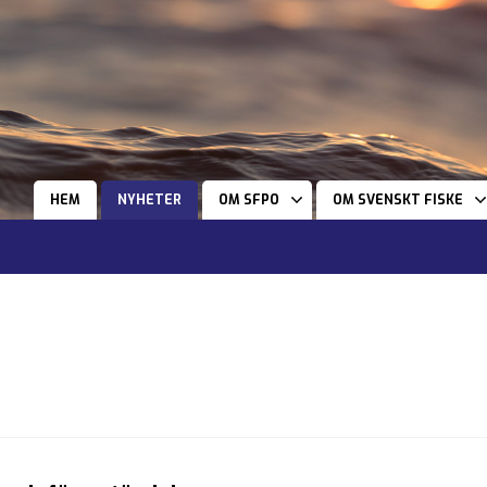
HEM
NYHETER
OM SFPO
OM SVENSKT FISKE