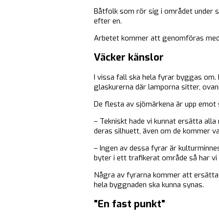
Båtfolk som rör sig i området under 
efter en.
Arbetet kommer att genomföras med S
Väcker känslor
I vissa fall ska hela fyrar byggas om
glaskurerna där lamporna sitter, ovan
De flesta av sjömärkena är upp emot 
– Tekniskt hade vi kunnat ersätta alla
deras silhuett, även om de kommer var
– Ingen av dessa fyrar är kulturminnes
byter i ett trafikerat område så har v
Några av fyrarna kommer att ersättas 
hela byggnaden ska kunna synas.
"En fast punkt"