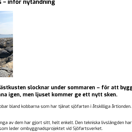
 – inför nytändning
ästkusten slocknar under sommaren – för att bygg
änna igen, men ljuset kommer ge ett nytt sken.
ar bland kobbarna som har tjänat sjöfarten i åtskilliga årtionden. 
nga av dem har gjort sitt, helt enkelt. Den tekniska livslängden h
som leder ombyggnadsprojektet vid Sjöfartsverket.