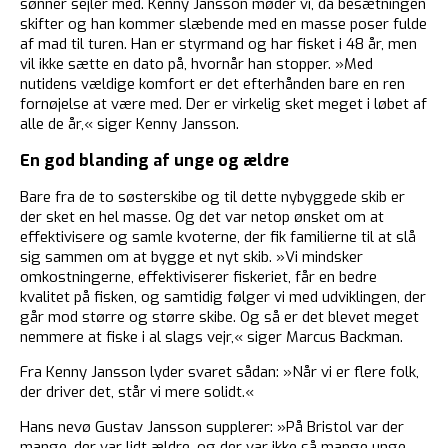
sønner sejler med. Kenny Jansson møder vi, da besætningen
skifter og han kommer slæbende med en masse poser fulde
af mad til turen. Han er styrmand og har fisket i 48 år, men
vil ikke sætte en dato på, hvornår han stopper. »Med
nutidens vældige komfort er det efterhånden bare en ren
fornøjelse at være med. Der er virkelig sket meget i løbet af
alle de år,« siger Kenny Jansson.
En god blanding af unge og ældre
Bare fra de to søsterskibe og til dette nybyggede skib er
der sket en hel masse. Og det var netop ønsket om at
effektivisere og samle kvoterne, der fik familierne til at slå
sig sammen om at bygge et nyt skib. »Vi mindsker
omkostningerne, effektiviserer fiskeriet, får en bedre
kvalitet på fisken, og samtidig følger vi med udviklingen, der
går mod større og større skibe. Og så er det blevet meget
nemmere at fiske i al slags vejr,« siger Marcus Backman.
Fra Kenny Jansson lyder svaret sådan: »Når vi er flere folk,
der driver det, står vi mere solidt.«
Hans nevø Gustav Jansson supplerer: »På Bristol var der
mange, der var lidt ældre, og der var ikke så mange unge.