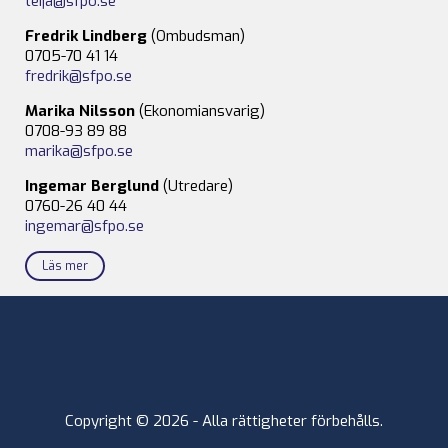
teija@sfpo.se
Fredrik Lindberg
(Ombudsman)
0705-70 41 14
fredrik@sfpo.se
Marika Nilsson
(Ekonomiansvarig)
0708-93 89 88
marika@sfpo.se
Ingemar Berglund
(Utredare)
0760-26 40 44
ingemar@sfpo.se
Läs mer
Copyright © 2026 - Alla rättigheter förbehålls.