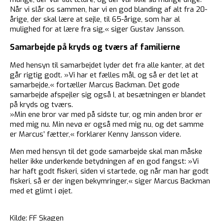
Når vi slår os sammen, har vi en god blanding af alt fra 20-
årige, der skal lære at sejle, til 65-årige, som har al
mulighed for at lære fra sig,« siger Gustav Jansson.
Samarbejde på kryds og tværs af familierne
Med hensyn til samarbejdet lyder det fra alle kanter, at det
går rigtig godt. »Vi har et fælles mål, og så er det let at
samarbejde,« fortæller Marcus Backman. Det gode
samarbejde afspejler sig også I, at besætningen er blandet
på kryds og tværs.
»Min ene bror var med på sidste tur, og min anden bror er
med mig nu. Min nevø er også med mig nu, og det samme
er Marcus’ fætter,« forklarer Kenny Jansson videre.
Men med hensyn til det gode samarbejde skal man måske
heller ikke underkende betydningen af en god fangst: »Vi
har haft godt fiskeri, siden vi startede, og når man har godt
fiskeri, så er der ingen bekymringer,« siger Marcus Backman
med et glimt i øjet.
Kilde: FF Skagen