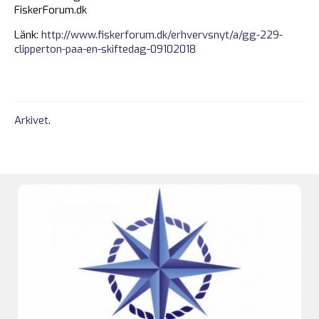
FiskerForum.dk
Länk:
http://www.fiskerforum.dk/erhvervsnyt/a/gg-229-
clipperton-paa-en-skiftedag-09102018
Arkivet
.