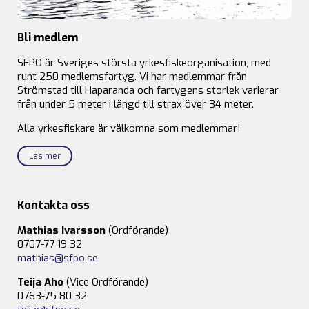
Bli medlem
SFPO är Sveriges största yrkesfiskeorganisation, med
runt 250 medlemsfartyg. Vi har medlemmar från
Strömstad till Haparanda och fartygens storlek varierar
från under 5 meter i längd till strax över 34 meter.
Alla yrkesfiskare är välkomna som medlemmar!
Läs mer
Kontakta oss
Mathias Ivarsson
(Ordförande)
0707-77 19 32
mathias@sfpo.se
Teija Aho
(Vice Ordförande)
0763-75 80 32