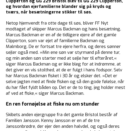
Clipperton og GG 229 Bristol blev til GG 229 Clipperton,
og hvordan ejerfamilierne blander sig på kryds og
tværs, når besætningerne stikker til søs.
Netop hjemvendt fra otte dage til søs, bliver FF Nyt
modtaget af skipper Marcus Backman og hans besætning.
Marcus Backman er en af de tidligere ejere af det gamle
Clipperton, som var ejet af familierne Backman og
Malmborg. De er fortsat tre ejere herfra, og deres sønner
sejler også med. »Min ene søn var styrmand på denne tur,
og min anden søn starter med at sejle her til efteråret,«
siger Marcus Backman og er ikke bleg for at indrømme, at
det giver en vis stolthed, at de er fulgt i hans fodspor. Selv
har Marcus Backman fisket i 30 år og elsker det. »Det er
selve jagten med at finde fisken og så den gode følelse, når
du har fået fyldt båden op. Det er de to ting, jeg holder mest
af ved at fiske,« siger Marcus Backman.
En ren fornøjelse at fiske nu om stunder
Skibets anden ejergruppe fra det gamle Bristol består af
Familien Jansson. Kenny Jansson er en af de tre
Janssonbrødre, der ejer den anden halvdel, og også deres