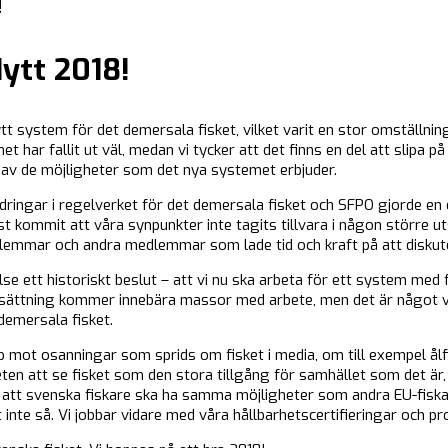
!
Nytt 2018!
tt system för det demersala fisket, vilket varit en stor omställn
t har fallit ut väl, medan vi tycker att det finns en del att slipa p
ytta av de möjligheter som det nya systemet erbjuder.
ringar i regelverket för det demersala fisket och SFPO gjorde en 
st kommit att våra synpunkter inte tagits tillvara i någon större uts
dlemmar och andra medlemmar som lade tid och kraft på att disku
e ett historiskt beslut – att vi nu ska arbeta för ett system med f
sättning kommer innebära massor med arbete, men det är något vi
demersala fisket.
p mot osanningar som sprids om fisket i media, om till exempel ålf
ten att se fisket som den stora tillgång för samhället som det är
äva att svenska fiskare ska ha samma möjligheter som andra EU-fisk
 inte så. Vi jobbar vidare med våra hållbarhetscertifieringar och pr