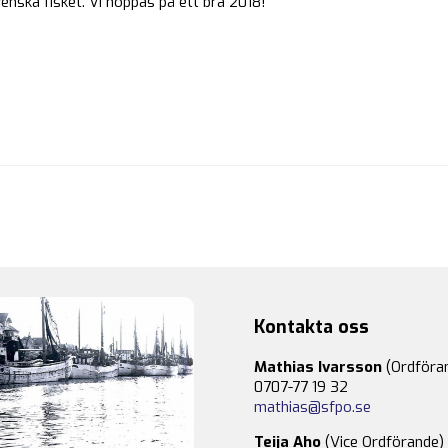
enska fisket. Vi hoppas på ett bra 2018!
Kontakta oss
Mathias Ivarsson
(Ordföra
0707-77 19 32
mathias@sfpo.se
Teija Aho
(Vice Ordförande)