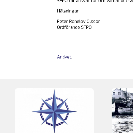
SFPO tar ansvar för och värnar det sv
Hälsningar
Peter Ronelöv Olsson
Ordförande SFPO
Arkivet
.