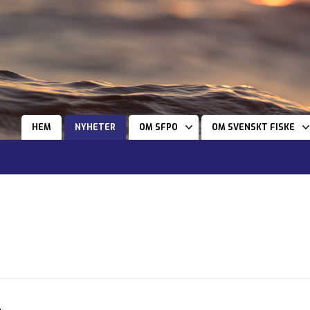
HEM
NYHETER
OM SFPO
OM SVENSKT FISKE