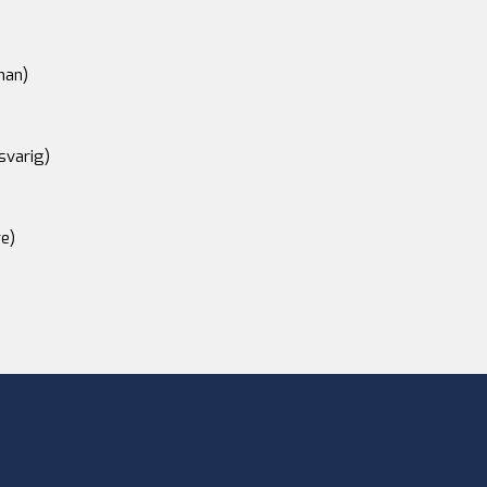
an)
svarig)
e)