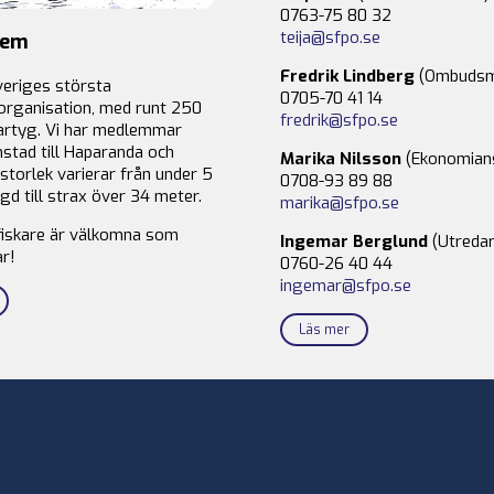
0763-75 80 32
teija@sfpo.se
lem
Fredrik Lindberg
(Ombudsm
veriges största
0705-70 41 14
organisation, med runt 250
fredrik@sfpo.se
rtyg. Vi har medlemmar
stad till Haparanda och
Marika Nilsson
(Ekonomian
storlek varierar från under 5
0708-93 89 88
gd till strax över 34 meter.
marika@sfpo.se
fiskare är välkomna som
Ingemar Berglund
(Utredar
r!
0760-26 40 44
ingemar@sfpo.se
Läs mer