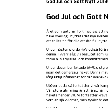
God Jul och Gott Nytt 2018
God Jul och Gott 
Året som gått har fört med sig ett ny
fiske överlag. Mycket i det nya systeme
att ta lite tid för alla att dra full n
Under hösten gjorde HaV också föränd
denna. Tyvärr såg vi i beslutet som ju
tacka alla styrelse- och kommittéme
Under december fattade SFPO:s styrels
inom det demersala fisket. Denna mål
långsiktig hållbarhet för det svenska 
Utöver detta så fortsätter vi vår kam
Vår stora utmaning är att få allmänhe
fiskets fiender vill. Vi fortsätter kr
vara en självklarhet, men tyvärr är det