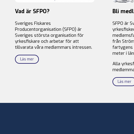
Vad är SFPO?
Bli med
Sveriges Fiskares
SFPO är S
Producentorganisation (SFPO) är
yrkesfiske
Sveriges största organisation för
medlemsfa
yrkesfiskare och arbetar för att
från Ström
tillvarata våra medlemmars intressen.
fartygens 
meter i län
Läs mer
Alla yrkes
medlemma
Läs mer