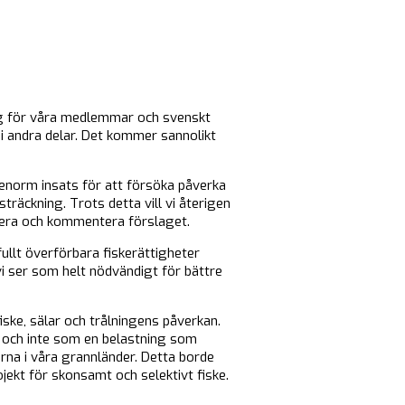
ing för våra medlemmar och svenskt
å i andra delar. Det kommer sannolikt
enorm insats för att försöka påverka
träckning. Trots detta vill vi återigen
tera och kommentera förslaget.
ullt överförbara fiskerättigheter
 ser som helt nödvändigt för bättre
iske, sälar och trålningens påverkan.
, och inte som en belastning som
arna i våra grannländer. Detta borde
ojekt för skonsamt och selektivt fiske.