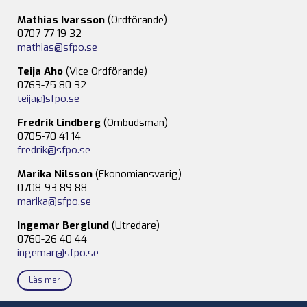
Mathias Ivarsson
(Ordförande)
0707-77 19 32
mathias@sfpo.se
Teija Aho
(Vice Ordförande)
0763-75 80 32
teija@sfpo.se
Fredrik Lindberg
(Ombudsman)
0705-70 41 14
fredrik@sfpo.se
Marika Nilsson
(Ekonomiansvarig)
0708-93 89 88
marika@sfpo.se
Ingemar Berglund
(Utredare)
0760-26 40 44
ingemar@sfpo.se
Läs mer