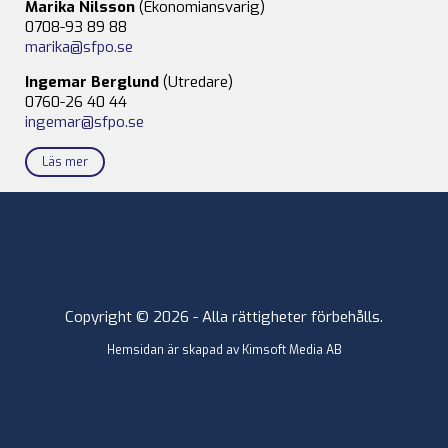
Marika Nilsson
(Ekonomiansvarig)
0708-93 89 88
marika@sfpo.se
Ingemar Berglund
(Utredare)
0760-26 40 44
ingemar@sfpo.se
Läs mer
Copyright © 2026 - Alla rättigheter förbehålls.
Hemsidan är skapad av
Kimsoft Media AB