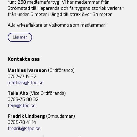
runt 250 medlemsfartyg. Vi har medlemmar från
Strömstad till Haparanda och fartygens storlek varierar
från under 5 meter i längd till strax över 34 meter.
Alla yrkesfiskare är välkomna som medlemmar!
Läs mer
Kontakta oss
Mathias Ivarsson
(Ordförande)
0707-77 19 32
mathias@sfpo.se
Teija Aho
(Vice Ordförande)
0763-75 80 32
teija@sfpo.se
Fredrik Lindberg
(Ombudsman)
0705-70 41 14
fredrik@sfpo.se