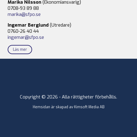
Marika Nilsson
(Ekonomiansvarig)
0708-93 89 88
marika@sfpo.se
Ingemar Berglund
(Utredare)
0760-26 40 44
ingemar@sfpo.se
Läs mer
Copyright © 2026 - Alla rättigheter förbehålls.
Hemsidan är skapad av
Kimsoft Media AB