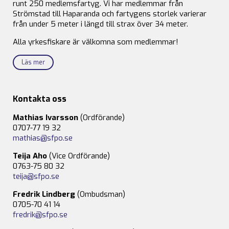
runt 250 medlemsfartyg. Vi har medlemmar från
Strömstad till Haparanda och fartygens storlek varierar
från under 5 meter i längd till strax över 34 meter.
Alla yrkesfiskare är välkomna som medlemmar!
Läs mer
Kontakta oss
Mathias Ivarsson
(Ordförande)
0707-77 19 32
mathias@sfpo.se
Teija Aho
(Vice Ordförande)
0763-75 80 32
teija@sfpo.se
Fredrik Lindberg
(Ombudsman)
0705-70 41 14
fredrik@sfpo.se