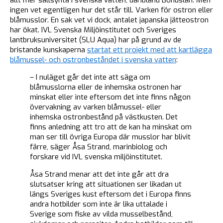
ingen vet egentligen hur det står till. Varken för ostron eller
blåmusslor. En sak vet vi dock, antalet japanska jätteostron
har ökat. IVL Svenska Miljöinstitutet och Sveriges
lantbruksuniversitet (SLU Aqua) har på grund av de
bristande kunskaperna
startat ett projekt med att kartlägga
blåmussel- och ostronbeståndet i svenska vatten
:
– I nuläget går det inte att säga om
blåmusslorna eller de inhemska ostronen har
minskat eller inte eftersom det inte finns någon
övervakning av varken blåmussel- eller
inhemska ostronbestånd på västkusten. Det
finns anledning att tro att de kan ha minskat om
man ser till övriga Europa där musslor har blivit
färre, säger Åsa Strand, marinbiolog och
forskare vid IVL svenska miljöinstitutet.
Åsa Strand menar att det inte går att dra
slutsatser kring att situationen ser likadan ut
längs Sveriges kust eftersom det i Europa finns
andra hotbilder som inte är lika uttalade i
Sverige som fiske av vilda musselbestånd,