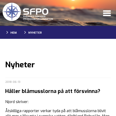
HEM
NYHETER
Nyheter
2018-06-13
Håller blåmusslorna på att försvinna?
Njord skriver:
Åtskilliga rapporter verkar tyda på att blåmusslorna blivit
allt mer sällsynta i svenska vatten, däribland Bohuslän. Men