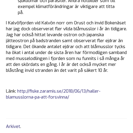
sjukdomar och parasiter. Andra hotbilder som till
exempel klimatförändringar är viktigare att titta
på.
I Kalvöfjorden vid Kalvön norr om Orust och invid Bokenäset
har jag dock observerat fler vilda blåmusslor i år än tidigare.
Jag har också hittat levande ostron och japanska
jätteostron på badstranden samt observerat fler ejdrar än
tidigare. Det ökande antalet ejdrar och att blåmusslor tycks
ha ökat i antal under de sista åren har förmodligen samband
med musselodlingen i fjorden som nu funnits i så många år
att den skördats en gång. I år är det också mycket mer
blåstång invid stranden än det varit på säkert 10 år.
Länk:
http://fiske.zaramis.se/2018/06/13/haller-
blamusslorna-pa-att-forsvinna/
Arkivet
.