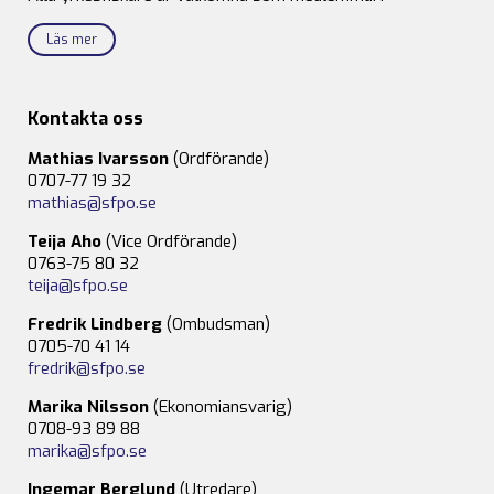
Läs mer
Kontakta oss
Mathias Ivarsson
(Ordförande)
0707-77 19 32
mathias@sfpo.se
Teija Aho
(Vice Ordförande)
0763-75 80 32
teija@sfpo.se
Fredrik Lindberg
(Ombudsman)
0705-70 41 14
fredrik@sfpo.se
Marika Nilsson
(Ekonomiansvarig)
0708-93 89 88
marika@sfpo.se
Ingemar Berglund
(Utredare)