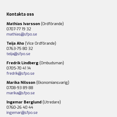
Kontakta oss
Mathias Ivarsson
(Ordförande)
0707-77 19 32
mathias@sfpo.se
Teija Aho
(Vice Ordförande)
0763-75 80 32
teija@sfpo.se
Fredrik Lindberg
(Ombudsman)
0705-70 41 14
fredrik@sfpo.se
Marika Nilsson
(Ekonomiansvarig)
0708-93 89 88
marika@sfpo.se
Ingemar Berglund
(Utredare)
0760-26 40 44
ingemar@sfpo.se