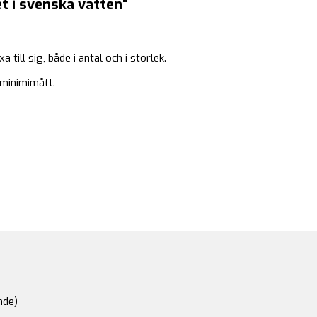
t i svenska vatten"
ill sig, både i antal och i storlek.
 minimimått.
nde)