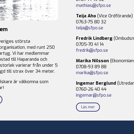
mathias@sfpo.se
Teija Aho
(Vice Ordförande)
0763-75 80 32
teija@sfpo.se
lem
Fredrik Lindberg
(Ombudsm
veriges största
0705-70 41 14
organisation, med runt 250
fredrik@sfpo.se
rtyg. Vi har medlemmar
stad till Haparanda och
Marika Nilsson
(Ekonomian
storlek varierar från under 5
0708-93 89 88
gd till strax över 34 meter.
marika@sfpo.se
fiskare är välkomna som
Ingemar Berglund
(Utredar
r!
0760-26 40 44
ingemar@sfpo.se
Läs mer