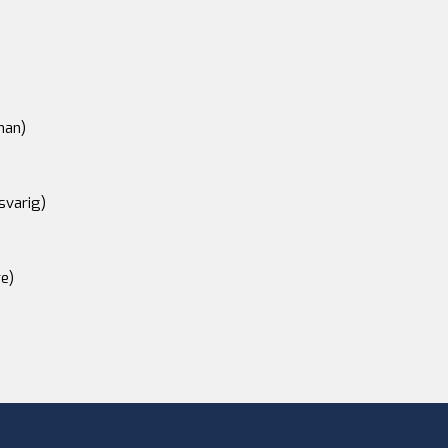
an)
svarig)
e)