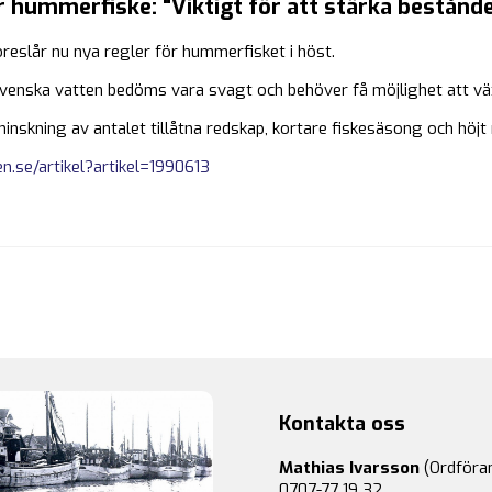
r hummerfiske: "Viktigt för att stärka bestånde
reslår nu nya regler för hummerfisket i höst.
enska vatten bedöms vara svagt och behöver få möjlighet att växa t
minskning av antalet tillåtna redskap, kortare fiskesäsong och höjt
n.se/artikel?artikel=1990613
Kontakta oss
Mathias Ivarsson
(Ordföra
0707-77 19 32