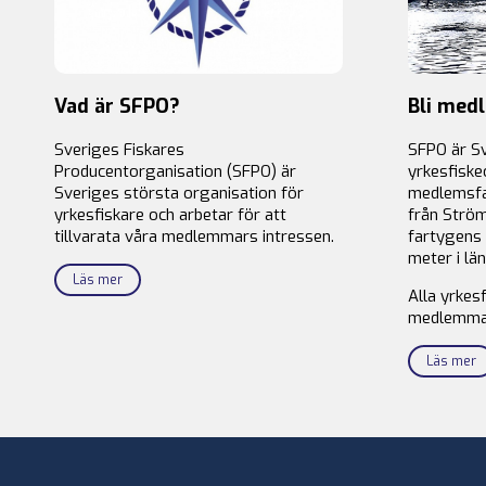
Vad är SFPO?
Bli med
Sveriges Fiskares
SFPO är S
Producentorganisation (SFPO) är
yrkesfiske
Sveriges största organisation för
medlemsfa
yrkesfiskare och arbetar för att
från Ström
tillvarata våra medlemmars intressen.
fartygens 
meter i län
Läs mer
Alla yrkes
medlemma
Läs mer