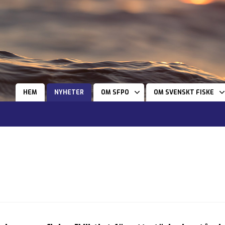
HEM
NYHETER
OM SFPO
OM SVENSKT FISKE