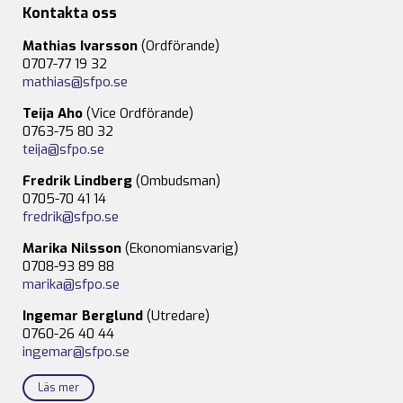
Kontakta oss
Mathias Ivarsson
(Ordförande)
0707-77 19 32
mathias@sfpo.se
Teija Aho
(Vice Ordförande)
0763-75 80 32
teija@sfpo.se
Fredrik Lindberg
(Ombudsman)
0705-70 41 14
fredrik@sfpo.se
Marika Nilsson
(Ekonomiansvarig)
0708-93 89 88
marika@sfpo.se
Ingemar Berglund
(Utredare)
0760-26 40 44
ingemar@sfpo.se
Läs mer