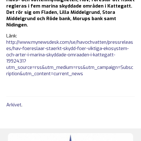
regleras i fem marina skyddade områden i Kattegatt.
Det rör sig om Fladen, Lilla Middelgrund, Stora
Middelgrund och Röde bank, Morups bank samt
Nidingen.
Länk:
http://www.mynewsdesk.com/se/havochvatten/pressreleas
es/hav-foereslaar-staerkt-skydd-foer-viktiga-ekosystem-
och-arter-i-marina-skyddade-omraaden-i-kattegatt-
1992431?
utm_source=rss&utm_medium=rss&utm_campaign=Subsc
ription&utm_content=current_news
Arkivet
.