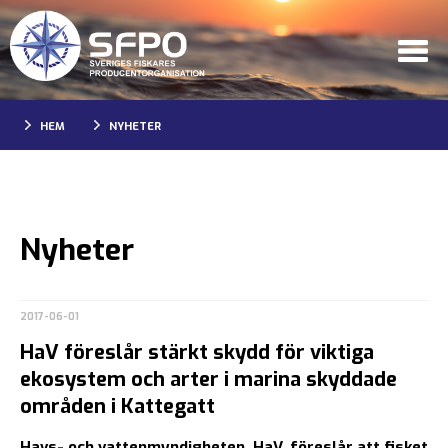
HEM
NYHETER
Nyheter
2017-06-01
HaV föreslår stärkt skydd för viktiga
ekosystem och arter i marina skyddade
områden i Kattegatt
Havs- och vattenmyndigheten, HaV, föreslår att fisket