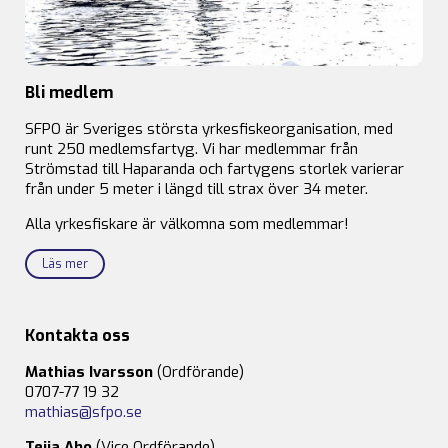
Bli medlem
SFPO är Sveriges största yrkesfiskeorganisation, med
runt 250 medlemsfartyg. Vi har medlemmar från
Strömstad till Haparanda och fartygens storlek varierar
från under 5 meter i längd till strax över 34 meter.
Alla yrkesfiskare är välkomna som medlemmar!
Läs mer
Kontakta oss
Mathias Ivarsson
(Ordförande)
0707-77 19 32
mathias@sfpo.se
Teija Aho
(Vice Ordförande)