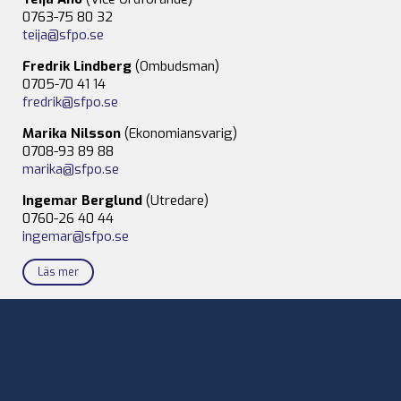
0763-75 80 32
teija@sfpo.se
Fredrik Lindberg
(Ombudsman)
0705-70 41 14
fredrik@sfpo.se
Marika Nilsson
(Ekonomiansvarig)
0708-93 89 88
marika@sfpo.se
Ingemar Berglund
(Utredare)
0760-26 40 44
ingemar@sfpo.se
Läs mer