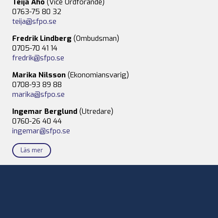
Teija Aho
(Vice Ordförande)
0763-75 80 32
teija@sfpo.se
Fredrik Lindberg
(Ombudsman)
0705-70 41 14
fredrik@sfpo.se
Marika Nilsson
(Ekonomiansvarig)
0708-93 89 88
marika@sfpo.se
Ingemar Berglund
(Utredare)
0760-26 40 44
ingemar@sfpo.se
Läs mer