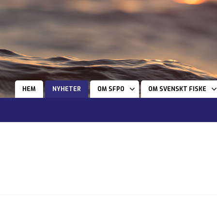
HEM
NYHETER
OM SFPO
OM SVENSKT FISKE