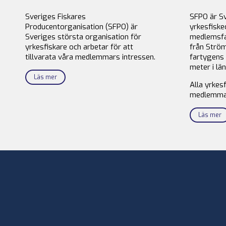
Sveriges Fiskares
SFPO är S
Producentorganisation (SFPO) är
yrkesfiske
Sveriges största organisation för
medlemsfa
yrkesfiskare och arbetar för att
från Ström
tillvarata våra medlemmars intressen.
fartygens 
meter i län
Läs mer
Alla yrkes
medlemma
Läs mer