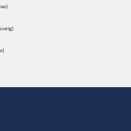
an)
svarig)
e)