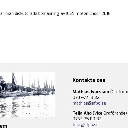
där man diskuterade bemanning av ICES möten under 2016
Kontakta oss
Mathias Ivarsson
(Ordföra
0707-77 19 32
mathias@sfpo.se
Teija Aho
(Vice Ordförande)
0763-75 80 32
teija@sfpo.se
lem