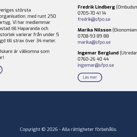
Fredrik Lindberg
(Ombudsm
veriges största
0705-70 41 14
organisation, med runt 250
fredrik@sfpo.se
rtyg. Vi har medlemmar
stad till Haparanda och
Marika Nilsson
(Ekonomian
storlek varierar från under 5
0708-93 89 88
gd till strax över 34 meter.
marika@sfpo.se
fiskare är välkomna som
Ingemar Berglund
(Utredar
r!
0760-26 40 44
ingemar@sfpo.se
Läs mer
Copyright © 2026 - Alla rättigheter förbehålls.