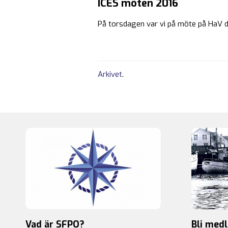
ICES möten 2016
På torsdagen var vi på möte på HaV 
Arkivet
.
Vad är SFPO?
Bli med