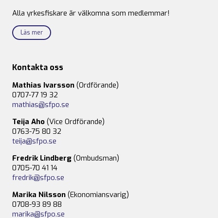
Alla yrkesfiskare är välkomna som medlemmar!
Läs mer
Kontakta oss
Mathias Ivarsson
(Ordförande)
0707-77 19 32
mathias@sfpo.se
Teija Aho
(Vice Ordförande)
0763-75 80 32
teija@sfpo.se
Fredrik Lindberg
(Ombudsman)
0705-70 41 14
fredrik@sfpo.se
Marika Nilsson
(Ekonomiansvarig)
0708-93 89 88
marika@sfpo.se