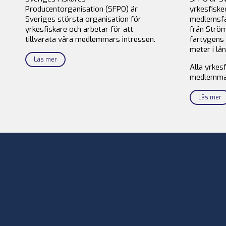
Producentorganisation (SFPO) är
yrkesfiske
Sveriges största organisation för
medlemsfa
yrkesfiskare och arbetar för att
från Ström
tillvarata våra medlemmars intressen.
fartygens 
meter i län
Läs mer
Alla yrkes
medlemma
Läs mer