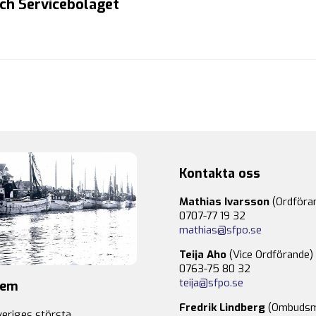
och Servicebolaget
Kontakta oss
Mathias Ivarsson
(Ordföra
0707-77 19 32
mathias@sfpo.se
Teija Aho
(Vice Ordförande)
0763-75 80 32
teija@sfpo.se
lem
Fredrik Lindberg
(Ombudsm
veriges största