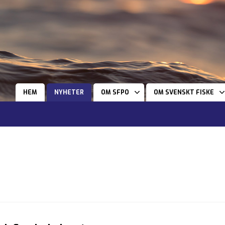
HEM
NYHETER
OM SFPO
OM SVENSKT FISKE