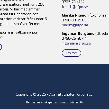
0705-70 41 14
organisation, med runt 250
fredrik@sfpo.se
rtyg. Vi har medlemmar
stad till Haparanda och
Marika Nilsson
(Ekonomian
storlek varierar från under 5
0708-93 89 88
gd till strax över 34 meter.
marika@sfpo.se
fiskare är välkomna som
Ingemar Berglund
(Utredar
r!
0760-26 40 44
ingemar@sfpo.se
Läs mer
Copyright © 2026 - Alla rättigheter förbehålls.
Hemsidan är skapad av
Kimsoft Media AB