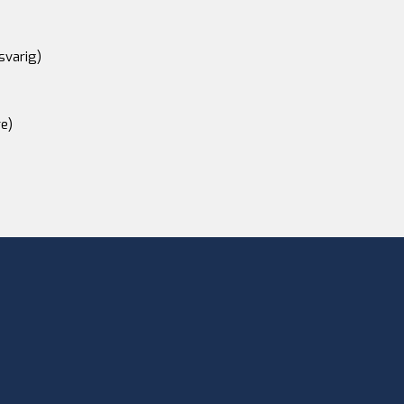
svarig)
e)