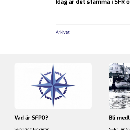
Idag är det stämma i SFR 
Arkivet
.
Vad är SFPO?
Bli med
Sveriges Fiskares
SFPO är S