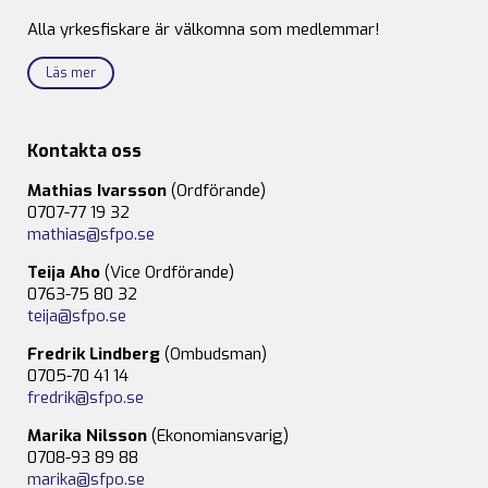
Alla yrkesfiskare är välkomna som medlemmar!
Läs mer
Kontakta oss
Mathias Ivarsson
(Ordförande)
0707-77 19 32
mathias@sfpo.se
Teija Aho
(Vice Ordförande)
0763-75 80 32
teija@sfpo.se
Fredrik Lindberg
(Ombudsman)
0705-70 41 14
fredrik@sfpo.se
Marika Nilsson
(Ekonomiansvarig)
0708-93 89 88
marika@sfpo.se