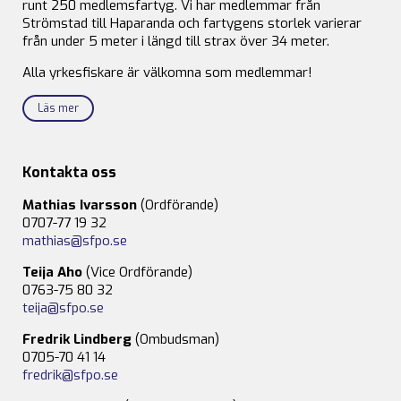
runt 250 medlemsfartyg. Vi har medlemmar från
Strömstad till Haparanda och fartygens storlek varierar
från under 5 meter i längd till strax över 34 meter.
Alla yrkesfiskare är välkomna som medlemmar!
Läs mer
Kontakta oss
Mathias Ivarsson
(Ordförande)
0707-77 19 32
mathias@sfpo.se
Teija Aho
(Vice Ordförande)
0763-75 80 32
teija@sfpo.se
Fredrik Lindberg
(Ombudsman)
0705-70 41 14
fredrik@sfpo.se