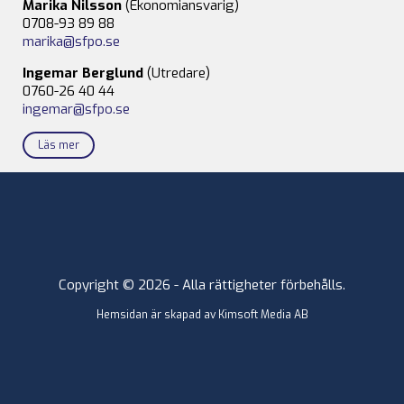
Marika Nilsson
(Ekonomiansvarig)
0708-93 89 88
marika@sfpo.se
Ingemar Berglund
(Utredare)
0760-26 40 44
ingemar@sfpo.se
Läs mer
Copyright © 2026 - Alla rättigheter förbehålls.
Hemsidan är skapad av
Kimsoft Media AB