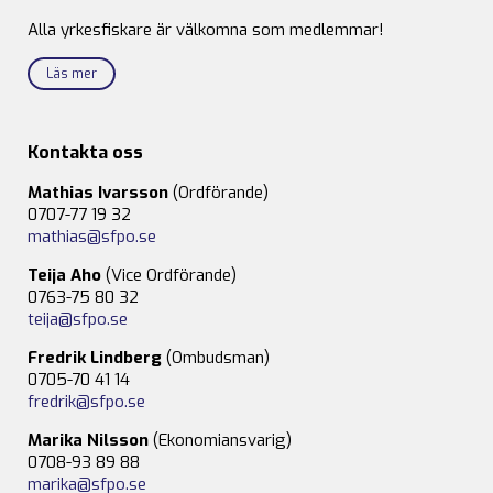
Alla yrkesfiskare är välkomna som medlemmar!
Läs mer
Kontakta oss
Mathias Ivarsson
(Ordförande)
0707-77 19 32
mathias@sfpo.se
Teija Aho
(Vice Ordförande)
0763-75 80 32
teija@sfpo.se
Fredrik Lindberg
(Ombudsman)
0705-70 41 14
fredrik@sfpo.se
Marika Nilsson
(Ekonomiansvarig)
0708-93 89 88
marika@sfpo.se