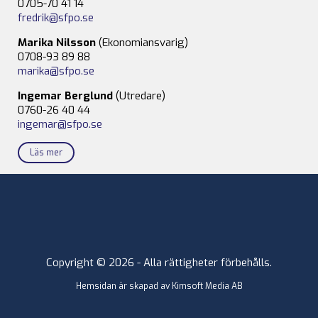
0705-70 41 14
fredrik@sfpo.se
Marika Nilsson
(Ekonomiansvarig)
0708-93 89 88
marika@sfpo.se
Ingemar Berglund
(Utredare)
0760-26 40 44
ingemar@sfpo.se
Läs mer
Copyright © 2026 - Alla rättigheter förbehålls.
Hemsidan är skapad av
Kimsoft Media AB