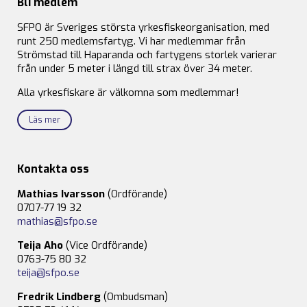
Bli medlem
SFPO är Sveriges största yrkesfiskeorganisation, med
runt 250 medlemsfartyg. Vi har medlemmar från
Strömstad till Haparanda och fartygens storlek varierar
från under 5 meter i längd till strax över 34 meter.
Alla yrkesfiskare är välkomna som medlemmar!
Läs mer
Kontakta oss
Mathias Ivarsson
(Ordförande)
0707-77 19 32
mathias@sfpo.se
Teija Aho
(Vice Ordförande)
0763-75 80 32
teija@sfpo.se
Fredrik Lindberg
(Ombudsman)