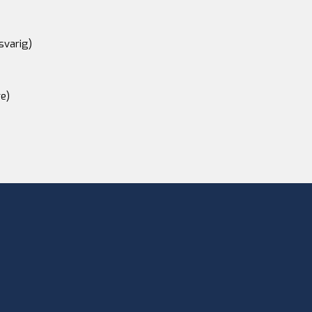
svarig)
e)