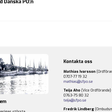
ed Danska PO:n
Kontakta oss
Mathias Ivarsson
(Ordföra
0707-77 19 32
mathias@sfpo.se
Teija Aho
(Vice Ordförande)
0763-75 80 32
teija@sfpo.se
lem
Fredrik Lindberg
(Ombudsm
veriges största