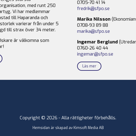
0705-70 41 14
organisation, med runt 250
fredrik@sfpo.se
rtyg. Vi har medlemmar
stad till Haparanda och
Marika Nilsson
(Ekonomian
storlek varierar från under 5
0708-93 89 88
gd till strax över 34 meter.
marika@sfpo.se
fiskare är välkomna som
Ingemar Berglund
(Utredar
r!
0760-26 40 44
ingemar@sfpo.se
Läs mer
Copyright © 2026 - Alla rättigheter förbehålls.
Hemsidan är skapad av
Kimsoft Media AB