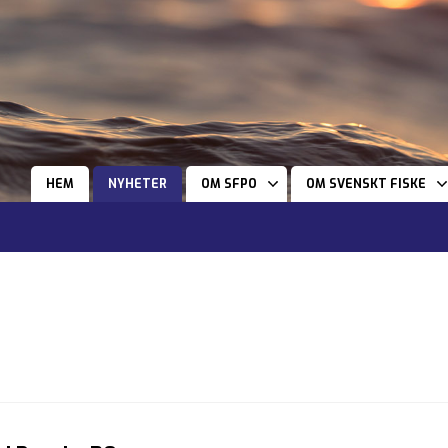
HEM
NYHETER
OM SFPO
OM SVENSKT FISKE