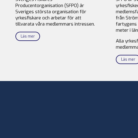
Producentorganisation (SFPO) är
yrkesfiske
Sveriges största organisation för
medlemsfa
yrkesfiskare och arbetar för att
från Ström
tillvarata våra medlemmars intressen.
fartygens 
meter i län
Läs mer
Alla yrkes
medlemma
Läs mer