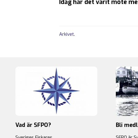
Idag har det varit möte m
Arkivet
.
Vad är SFPO?
Bli med
Sveriges Fiskares
SFPO är S