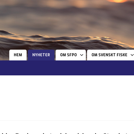
HEM
NYHETER
OM SFPO
OM SVENSKT FISKE