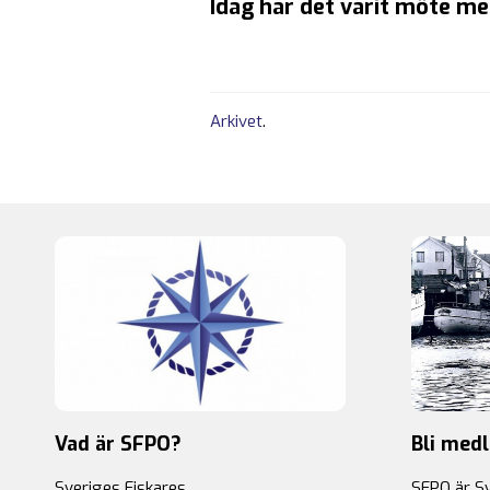
Idag har det varit möte m
Arkivet
.
Vad är SFPO?
Bli med
Sveriges Fiskares
SFPO är S