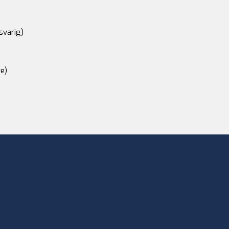
svarig)
e)