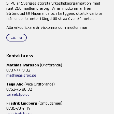
SFPO är Sveriges största yrkesfiskeorganisation, med
runt 250 medlemsfartyg. Vi har medlemmar från
Strömstad till Haparanda och fartygens storlek varierar
från under 5 meter i längd till strax över 34 meter.
Alla yrkesfiskare är välkomna som medlemmar!
Läs mer
Kontakta oss
Mathias Ivarsson
(Ordförande)
0707-77 19 32
mathias@sfpo.se
Teija Aho
(Vice Ordförande)
0763-75 80 32
teija@sfpo.se
Fredrik Lindberg
(Ombudsman)
0705-70 41 14
fredrik@sfpo.se