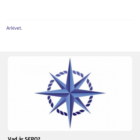
Arkivet
.
Vad är SFPO?