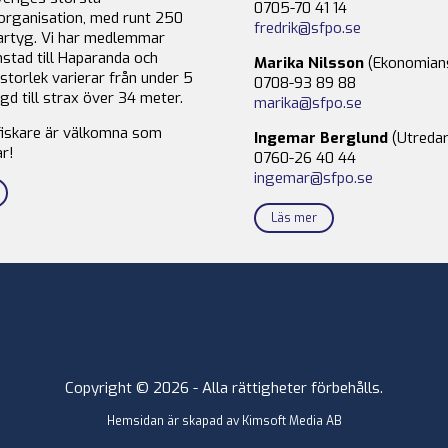
0705-70 41 14
organisation, med runt 250
fredrik@sfpo.se
rtyg. Vi har medlemmar
stad till Haparanda och
Marika Nilsson
(Ekonomian
storlek varierar från under 5
0708-93 89 88
gd till strax över 34 meter.
marika@sfpo.se
fiskare är välkomna som
Ingemar Berglund
(Utredar
r!
0760-26 40 44
ingemar@sfpo.se
Läs mer
Copyright © 2026 - Alla rättigheter förbehålls.
Hemsidan är skapad av
Kimsoft Media AB