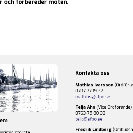
er och förbereder möten.
Kontakta oss
Mathias Ivarsson
(Ordföra
0707-77 19 32
mathias@sfpo.se
Teija Aho
(Vice Ordförande)
0763-75 80 32
teija@sfpo.se
lem
Fredrik Lindberg
(Ombudsm
veriges största