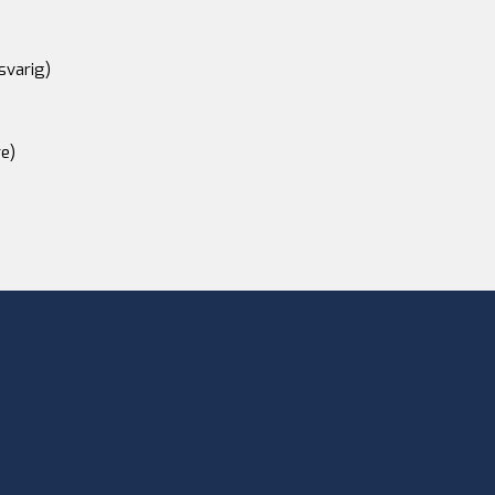
svarig)
e)