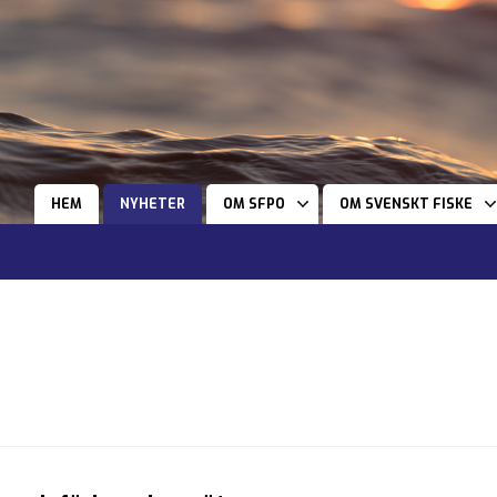
HEM
NYHETER
OM SFPO
OM SVENSKT FISKE