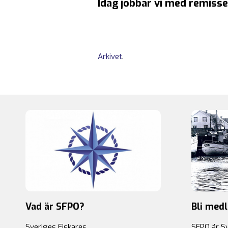
Idag jobbar vi med remiss
Arkivet
.
Vad är SFPO?
Bli med
Sveriges Fiskares
SFPO är S