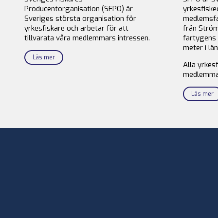
Producentorganisation (SFPO) är
yrkesfiske
Sveriges största organisation för
medlemsfa
yrkesfiskare och arbetar för att
från Ström
tillvarata våra medlemmars intressen.
fartygens 
meter i län
Läs mer
Alla yrkes
medlemma
Läs mer