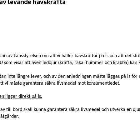
av levande havskräfta
an av Länsstyrelsen om att vi håller havskräftor på is och att det s
SLU som visar att även leddjur (kräfta, räka, hummer och krabba) ka
an inte längre lever, och av den anledningen måste läggas på is för at
att vi måste garantera säkra livsmedel mot konsumentledet.
n ligger direkt på is.
v till bord skall kunna garantera säkra livsmedel och utverka en dju
 åtgärder: