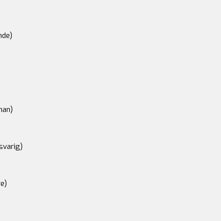
nde)
an)
svarig)
e)