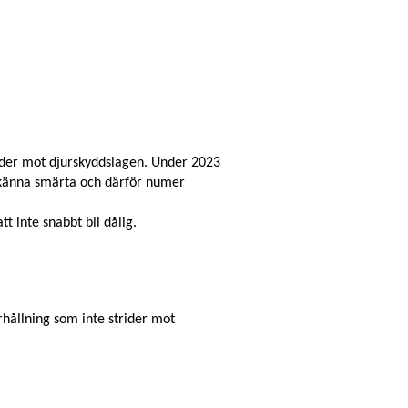
trider mot djurskyddslagen. Under 2023
n känna smärta och därför numer
t inte snabbt bli dålig.
rhållning som inte strider mot