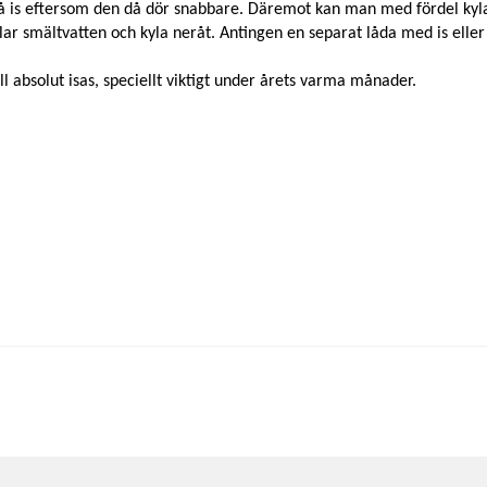
 på is eftersom den då dör snabbare. Däremot kan man med fördel kyla
lar smältvatten och kyla neråt. Antingen en separat låda med is elle
l absolut isas, speciellt viktigt under årets varma månader.