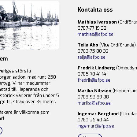
Kontakta oss
Mathias Ivarsson
(Ordföra
0707-77 19 32
mathias@sfpo.se
Teija Aho
(Vice Ordförande)
0763-75 80 32
teija@sfpo.se
lem
Fredrik Lindberg
(Ombudsm
veriges största
0705-70 41 14
organisation, med runt 250
fredrik@sfpo.se
rtyg. Vi har medlemmar
stad till Haparanda och
Marika Nilsson
(Ekonomian
storlek varierar från under 5
0708-93 89 88
gd till strax över 34 meter.
marika@sfpo.se
fiskare är välkomna som
Ingemar Berglund
(Utredar
r!
0760-26 40 44
ingemar@sfpo.se