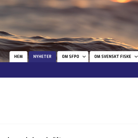
HEM
NYHETER
OM SFPO
OM SVENSKT FISKE