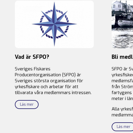
Vad är SFPO?
Bli med
Sveriges Fiskares
SFPO är S
Producentorganisation (SFPO) är
yrkesfiske
Sveriges största organisation för
medlemsfa
yrkesfiskare och arbetar för att
från Ström
tillvarata våra medlemmars intressen.
fartygens 
meter i län
Läs mer
Alla yrkes
medlemma
Läs mer