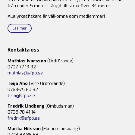
från under 5 meter i längd till strax över 34 meter.
Alla yrkesfiskare är välkomna som medlemmar!
Läs mer
Kontakta oss
Mathias Ivarsson
(Ordförande)
0707-77 19 32
mathias@sfpo.se
Teija Aho
(Vice Ordförande)
0763-75 80 32
teija@sfpo.se
Fredrik Lindberg
(Ombudsman)
0705-70 41 14
fredrik@sfpo.se
Marika Nilsson
(Ekonomiansvarig)
0708-93 89 88