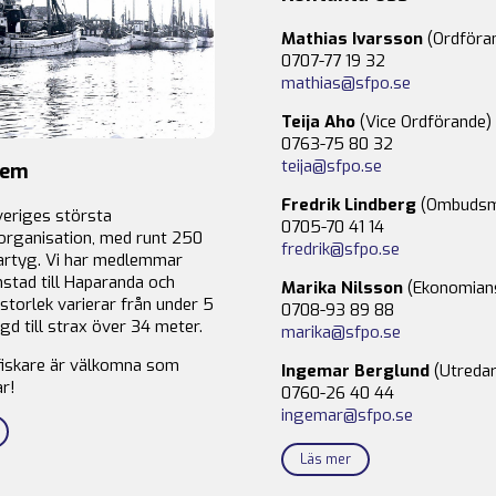
Mathias Ivarsson
(Ordföra
0707-77 19 32
mathias@sfpo.se
Teija Aho
(Vice Ordförande)
0763-75 80 32
teija@sfpo.se
lem
Fredrik Lindberg
(Ombudsm
veriges största
0705-70 41 14
organisation, med runt 250
fredrik@sfpo.se
rtyg. Vi har medlemmar
stad till Haparanda och
Marika Nilsson
(Ekonomian
storlek varierar från under 5
0708-93 89 88
gd till strax över 34 meter.
marika@sfpo.se
fiskare är välkomna som
Ingemar Berglund
(Utredar
r!
0760-26 40 44
ingemar@sfpo.se
Läs mer