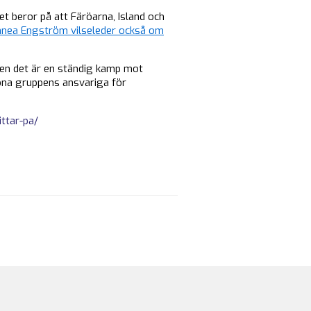
t beror på att Färöarna, Island och
nnea Engström vilseleder också om
. Men det är en ständig kamp mot
öna gruppens ansvariga för
ttar-pa/