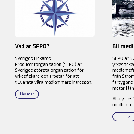
Vad är SFPO?
Bli med
Sveriges Fiskares
SFPO är S
Producentorganisation (SFPO) är
yrkesfiske
Sveriges största organisation för
medlemsfa
yrkesfiskare och arbetar för att
från Ström
tillvarata våra medlemmars intressen.
fartygens 
meter i län
Läs mer
Alla yrkes
medlemma
Läs mer