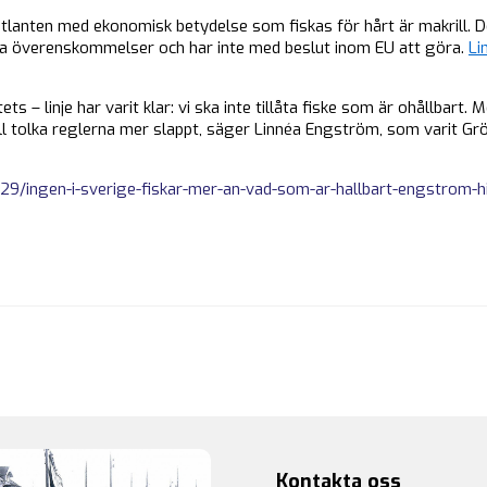
tlanten med ekonomisk betydelse som fiskas för hårt är makrill. De
ella överenskommelser och har inte med beslut inom EU att göra.
Li
s – linje har varit klar: vi ska inte tillåta fiske som är ohållbart
l tolka reglerna mer slappt, säger Linnéa Engström, som varit Gr
/29/ingen-i-sverige-fiskar-mer-an-vad-som-ar-hallbart-engstrom-hi
Kontakta oss