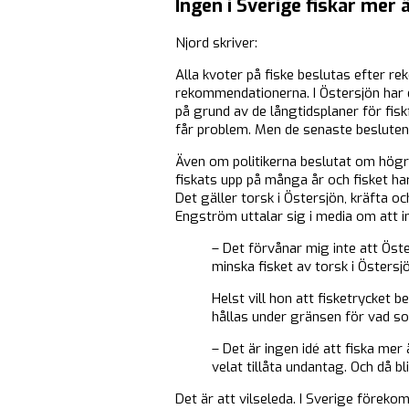
Ingen i Sverige fiskar mer
Njord skriver:
Alla kvoter på fiske beslutas efter re
rekommendationerna. I Östersjön har 
på grund av de långtidsplaner för fisk
får problem. Men de senaste besluten
Även om politikerna beslutat om högre
fiskats upp på många år och fisket har
Det gäller torsk i Östersjön, kräfta 
Engström uttalar sig i media om att i
– Det förvånar mig inte att Öste
minska fisket av torsk i Östersj
Helst vill hon att fisketrycket b
hållas under gränsen för vad so
– Det är ingen idé att fiska me
velat tillåta undantag. Och då b
Det är att vilseleda. I Sverige förek