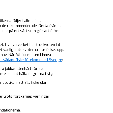
ikerna följer i allmänhet
 än de rekommenderade. Detta främst
h ner på ett sätt som gör att fisket
 I själva verket har troskvoten int
 vanliga att kvoterna inte fiskas upp.
hav. När Miljöpartisten Linnea
tt sådant fiske förekommer i Sverige
:
ra jobbat stenhårt för att
te kunnat hålla fingrarna i styr.
olitiken, att allt fiske ska
ar trots forskarnas varningar
ndationerna.