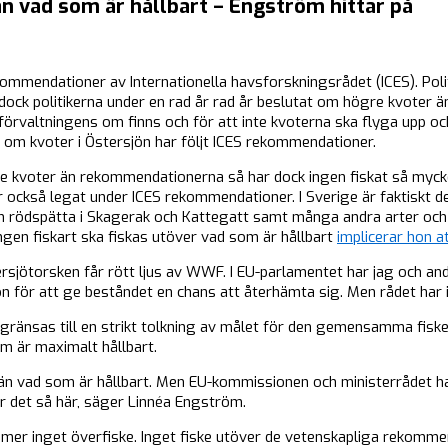
 än vad som är hållbart – Engström hittar på
kommendationer av Internationella havsforskningsrådet (ICES). Polit
dock politikerna under en rad år rad år beslutat om högre kvoter
förvaltningens om finns och för att inte kvoterna ska flyga upp oc
 om kvoter i Östersjön har följt ICES rekommendationer.
 kvoter än rekommendationerna så har dock ingen fiskat så mycket.
 också legat under ICES rekommendationer. I Sverige är faktiskt det
och rödspätta i Skagerak och Kattegatt samt många andra arter och 
ngen fiskart ska fiskas utöver vad som är hållbart
implicerar hon a
rsjötorsken får rött ljus av WWF. I EU-parlamentet har jag och and
ön för att ge beståndet en chans att återhämta sig. Men rådet har in
egränsas till en strikt tolkning av målet för den gemensamma fiskerip
m är maximalt hållbart.
r än vad som är hållbart. Men EU-kommissionen och ministerrådet h
lir det så här, säger Linnéa Engström.
ommer inget överfiske. Inget fiske utöver de vetenskapliga rekomme