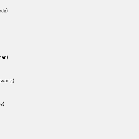
nde)
an)
svarig)
e)