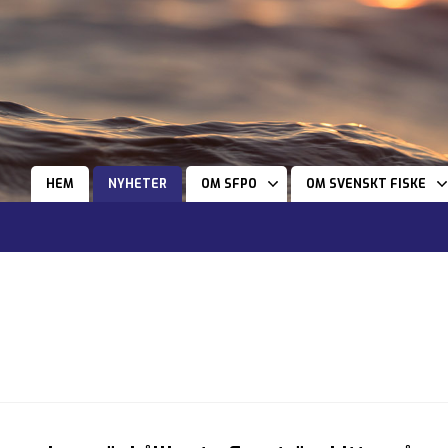
HEM
NYHETER
OM SFPO
OM SVENSKT FISKE