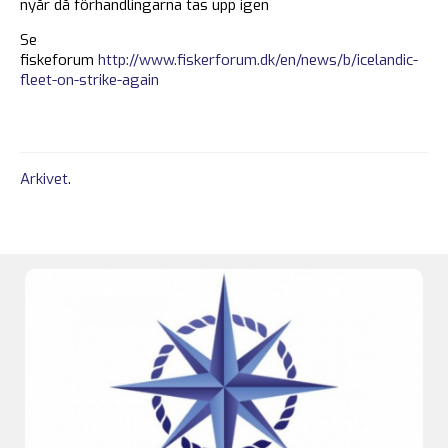
nyår då förhandlingarna tas upp igen
Se
fiskeforum
http://www.fiskerforum.dk/en/news/b/icelandic-
fleet-on-strike-again
Arkivet
.