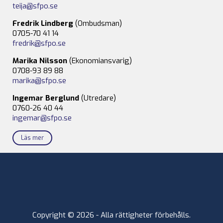
teija@sfpo.se
Fredrik Lindberg
(Ombudsman)
0705-70 41 14
fredrik@sfpo.se
Marika Nilsson
(Ekonomiansvarig)
0708-93 89 88
marika@sfpo.se
Ingemar Berglund
(Utredare)
0760-26 40 44
ingemar@sfpo.se
Läs mer
Copyright © 2026 - Alla rättigheter förbehålls.