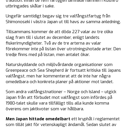
tradition. Innan de fem fartygen lämnade hamnen i Kushiro
utbringades skålar i sake.
Ungefär samtidigt begav sig tre valfångstfartyg från
Shimonoseki i västra Japan ut till havs av samma anledning.
Tillsammans kommer de att döda 227 valar av tre olika
slag fram till i slutet av december, enligt landets
fiskerimyndigheter. Två av de tre arterna av valar
förekommer inte på listan över utrotningshotade arter. Den
tredje finns med på listan, men antalet ökar.
Naturskyddande och miljövårdande organisationer som
Greenpeace och Sea Shepherd är fortsatt kritiska till Japans
valfångst, men har kommenterat att de inte har några
omedelbara och konkreta planer på aktioner mot landet.
Som andra valfångstnationer – Norge och Island – utgick
Japan från att förbudet mot valfångst som infördes på
1980-talet skulle vara tillfälligt tills alla kunde komma
överens om jaktkvoter som var hållbara.
Men Japan hittade omedelbart
ett kryphål i reglementet
som tillät jakt för vetenskapligt ändamål. Sedan slutet av