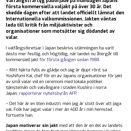
Valfångstfartyg påbörjade på måndagen Japans
första kommersiella valjakt på över 30 år. Det
skedde dagen efter att landet officiellt lämnat den
Internationella valkommissionen. Jakten väntas
leda till kritik från miljöaktivister och
organisationer som motsätter sig dödandet av
valar.
I valfångstkretsar i Japan beskrivs stämningen ha varit
desto mer festlig och högtidlig, när landet nu återgår till
kommersiell jakt
för första gången sedan 1988.
– Mitt hjärta fylls av glädje och jag är djupt rörd, sa
Yoshifumi Kai, chef för en av Japans organisationer för jakt
av små valar vid en ceremoni med lokala politiker,
tjänstemän och valvångare i staden Kushiro i norra
Japan,
rapporterar nyhetsbyrån AFP.
– Det här är en liten industri, men jag är stolt över att jaga
val. Folk har jagat valar i mer än 400 år i min hemstad,
fortsatte han.
Japan motiverar sin jakt
med att den är en del av landets