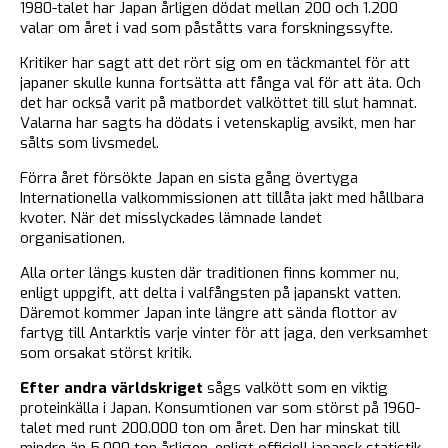
1980-talet har Japan årligen dödat mellan 200 och 1.200
valar om året i vad som påståtts vara forskningssyfte.
Kritiker har sagt att det rört sig om en täckmantel för att
japaner skulle kunna fortsätta att fånga val för att äta. Och
det har också varit på matbordet valköttet till slut hamnat.
Valarna har sagts ha dödats i vetenskaplig avsikt, men har
sålts som livsmedel.
Förra året försökte Japan en sista gång övertyga
Internationella valkommissionen att tillåta jakt med hållbara
kvoter. När det misslyckades lämnade landet
organisationen.
Alla orter längs kusten där traditionen finns kommer nu,
enligt uppgift, att delta i valfångsten på japanskt vatten.
Däremot kommer Japan inte längre att sända flottor av
fartyg till Antarktis varje vinter för att jaga, den verksamhet
som orsakat störst kritik.
Efter andra världskriget
sågs valkött som en viktig
proteinkälla i Japan. Konsumtionen var som störst på 1960-
talet med runt 200.000 ton om året. Den har minskat till
mindre än 5.000 ton årligen, enligt officiell japansk statistik.