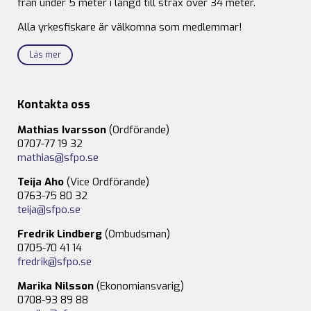
från under 5 meter i längd till strax över 34 meter.
Alla yrkesfiskare är välkomna som medlemmar!
Läs mer
Kontakta oss
Mathias Ivarsson
(Ordförande)
0707-77 19 32
mathias@sfpo.se
Teija Aho
(Vice Ordförande)
0763-75 80 32
teija@sfpo.se
Fredrik Lindberg
(Ombudsman)
0705-70 41 14
fredrik@sfpo.se
Marika Nilsson
(Ekonomiansvarig)
0708-93 89 88